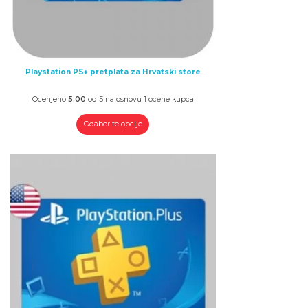
Playstation PS+ pretplata za Hrvatski store
Ocenjeno
5.00
od 5 na osnovu
1
ocene kupca
Odaberite opcije