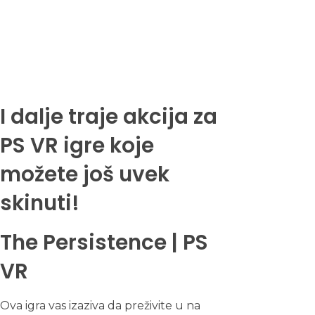
I dalje traje akcija za
PS VR igre koje
možete još uvek
skinuti!
The Persistence | PS
VR
Ova igra vas izaziva da preživite u na