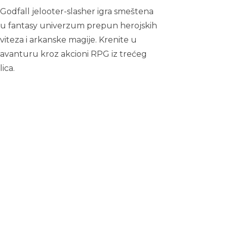
Godfall jelooter-slasher igra smeštena
u fantasy univerzum prepun herojskih
viteza i arkanske magije. Krenite u
avanturu kroz akcioni RPG iz trećeg
lica.