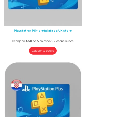
Playstation PS+ pretplata za UK store
Ocenjeno
4.50
od 5 na osnovu
2
ocene kupca
Odaberite opcije