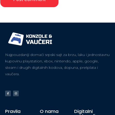
Najpouzdaniji domaći srpski sajt za brzu, laku i jednostavnu
kupovinu playstation, xbox, nintendo, apple, google,
steam i drugih digitalnih kodova, dopuna, pretplata i
vaučera.
Pravila
O nama
Digitalni