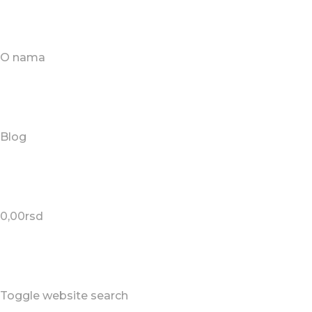
O nama
Blog
0,00
rsd
Toggle website search