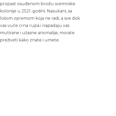
propast osuđenom brodu svemriske
kolonije u 2521. godini. Nasukani, sa
lošom opremom koja ne radi, a sve dok
vas vuče crna rupa i napadaju vas
mutirane i užasne anomalije, morate
preživeti kako znate i umete.