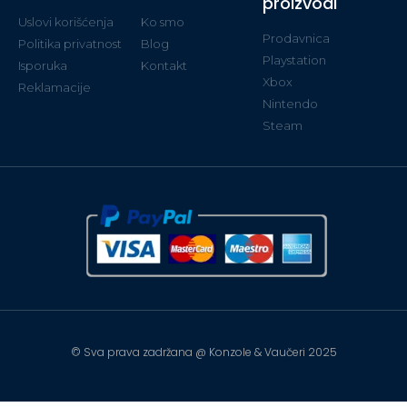
proizvodi
Uslovi korišćenja
Ko smo
Prodavnica
Politika privatnost
Blog
Playstation
Isporuka
Kontakt
Xbox
Reklamacije
Nintendo
Steam
© Sva prava zadržana @ Konzole & Vaučeri 2025