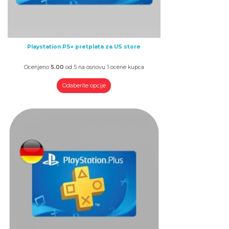
Playstation PS+ pretplata za US store
Ocenjeno
5.00
od 5 na osnovu
1
ocene kupca
Odaberite opcije