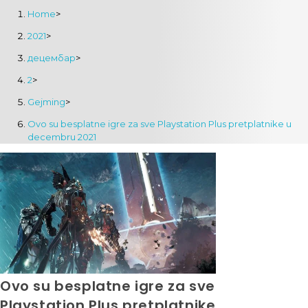
Home
>
2021
>
децембар
>
2
>
Gejming
>
Ovo su besplatne igre za sve Playstation Plus pretplatnike u
decembru 2021
Ovo su besplatne igre za sve
Playstation Plus pretplatnike