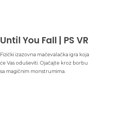
Until You Fall | PS VR
Fizički izazovna mačevalačka igra koja
će Vas oduševiti. Ojačajte kroz borbu
sa magičnim monstrumima.