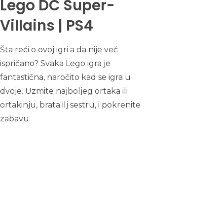
Lego DC Super-
Villains | PS4
Šta reći o ovoj igri a da nije već
ispričano? Svaka Lego igra je
fantastična, naročito kad se igra u
dvoje. Uzmite najboljeg ortaka ili
ortakinju, brata ilj sestru, i pokrenite
zabavu.