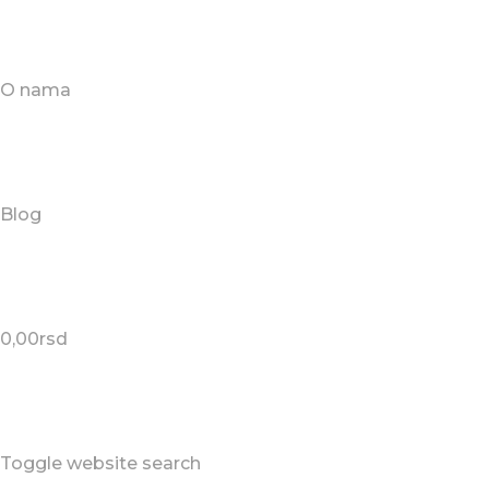
O nama
Blog
0,00
rsd
Toggle website search