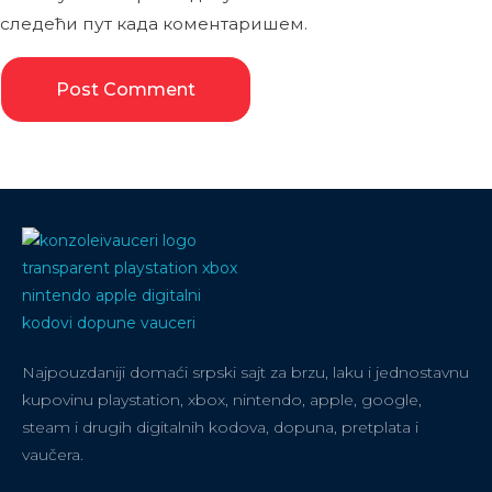
следећи пут када коментаришем.
Najpouzdaniji domaći srpski sajt za brzu, laku i jednostavnu
kupovinu playstation, xbox, nintendo, apple, google,
steam i drugih digitalnih kodova, dopuna, pretplata i
vaučera.