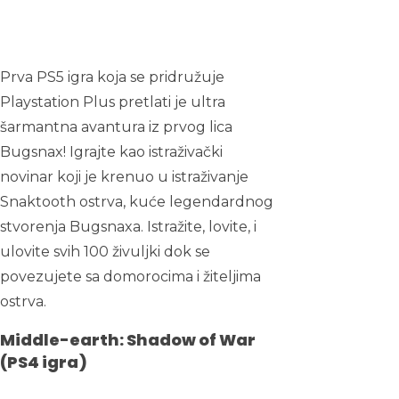
Prva PS5 igra koja se pridružuje
Playstation Plus pretlati je ultra
šarmantna avantura iz prvog lica
Bugsnax! Igrajte kao istraživački
novinar koji je krenuo u istraživanje
Snaktooth ostrva, kuće legendardnog
stvorenja Bugsnaxa. Istražite, lovite, i
ulovite svih 100 živuljki dok se
povezujete sa domorocima i žiteljima
ostrva.
Middle-earth: Shadow of War
(PS4 igra)