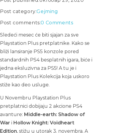
Post published:
октобар 29, 2020
Post category:
Gejming
Post comments:
0 Comments
Sledeći mesec će biti sjajan za sve
Playstation Plus pretplatnike. Kako se
bliži lansiranje PS5 konzole pored
standardnih PS4 besplatnih igara, biće i
jedna eksluzivna za PS5! A tu je i
Playstation Plus Kolekcija koja uskoro
stiže kao deo usluge.
U Novembru Playstation Plus
pretplatnici dobijaju 2 akcione PS4
avanture:
Middle-earth: Shadow of
War
i
Hollow Knight: Voidheart
Edition
, stižu u utorak 3. novembra. A