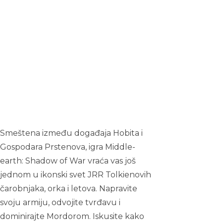
Smeštena između događaja Hobita i
Gospodara Prstenova, igra Middle-
earth: Shadow of War vraća vas još
jednom u ikonski svet JRR Tolkienovih
čarobnjaka, orka i letova. Napravite
svoju armiju, odvojite tvrđavu i
dominirajte Mordorom. Iskusite kako