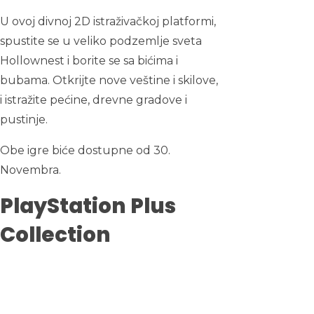
U ovoj divnoj 2D istraživačkoj platformi,
spustite se u veliko podzemlje sveta
Hollownest i borite se sa bićima i
bubama. Otkrijte nove veštine i skilove,
i istražite pećine, drevne gradove i
pustinje.
Obe igre biće dostupne od 30.
Novembra.
PlayStation Plus
Collection