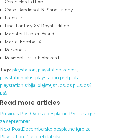
Chronicles Edition
Crash Bandicoot N. Sane Trilogy
Fallout 4
Final Fantasy XV Royal Edition
Monster Hunter: World
Mortal Kombat X
Persona 5
Resident Evil 7 biohazard
Tags
:
playstation
,
playstation kodovi
,
playstation plus
,
playstation pretplata
,
playstation srbija
,
plejstejsn
,
ps
,
ps plus
,
ps4
,
ps5
Read more articles
Previous Post
Ovo su besplatne PS Plus igre
za septembar
Next Post
Decembarske besplatne igre za
Playstation Plus pretplatnike