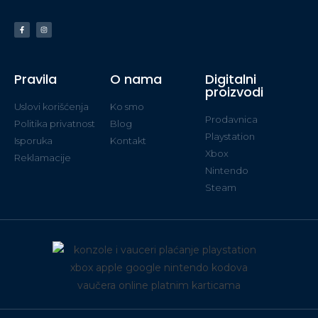
Pravila
O nama
Digitalni
proizvodi
Uslovi korišćenja
Ko smo
Prodavnica
Politika privatnost
Blog
Playstation
Isporuka
Kontakt
Xbox
Reklamacije
Nintendo
Steam