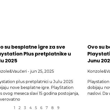
o su besplatne igre za sve
Ovo su b
aystation Plus pretplatnike u
Playstati
lu 2025
Junu 20
nzole&Vaučeri
jun 25, 2025
Konzole&V
ystation plus pretplatnici u Julu 2025
Playstation
ijaju nove besplatne igre. PlayStation
dobijaju no
s ovog meseca slavi 15 godina postojanja,
naslovi. Da
everovatno
1
2
3
4
5
6
7
8
9