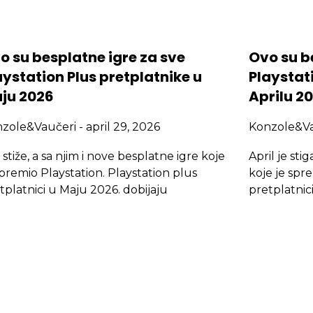
o su besplatne igre za sve
Ovo su b
aystation Plus pretplatnike u
Playstati
ju 2026
Aprilu 2
nzole&Vaučeri
april 29, 2026
Konzole&V
 stiže, a sa njim i nove besplatne igre koje
April je sti
spremio Playstation. Playstation plus
koje je spr
tplatnici u Maju 2026. dobijaju
pretplatnic