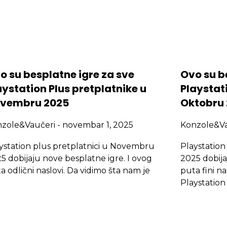
o su besplatne igre za sve
Ovo su b
aystation Plus pretplatnike u
Playstati
vembru 2025
Oktobru
nzole&Vaučeri
novembar 1, 2025
Konzole&V
ystation plus pretplatnici u Novembru
Playstation
5 dobijaju nove besplatne igre. I ovog
2025 dobija
a odlični naslovi. Da vidimo šta nam je
puta fini na
Playstation