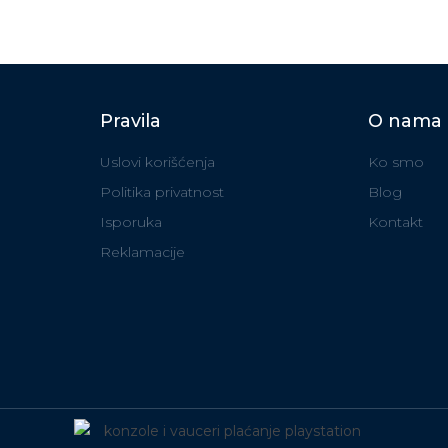
Pravila
O nama
Uslovi korišćenja
Ko smo
Politika privatnost
Blog
Isporuka
Kontakt
Reklamacije