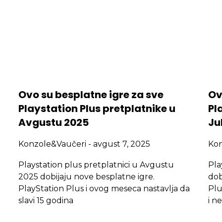
Ovo su besplatne igre za sve
Ov
Playstation Plus pretplatnike u
Pl
Avgustu 2025
Ju
Konzole&Vaučeri
avgust 7, 2025
Ko
Playstation plus pretplatnici u Avgustu
Pla
2025 dobijaju nove besplatne igre.
dob
PlayStation Plus i ovog meseca nastavlja da
Plu
slavi 15 godina
i n