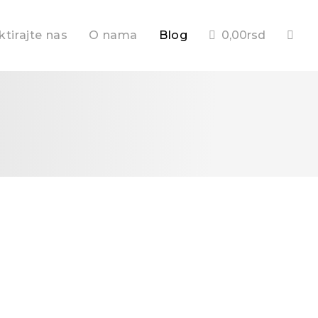
tirajte nas
O nama
Blog
0,00
rsd