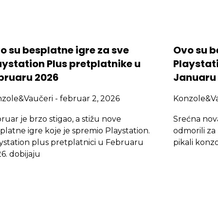
o su besplatne igre za sve
Ovo su b
aystation Plus pretplatnike u
Playstati
bruaru 2026
Januaru
nzole&Vaučeri
februar 2, 2026
Konzole&V
ruar je brzo stigao, a stižu nove
Srećna nova
platne igre koje je spremio Playstation.
odmorili za
ystation plus pretplatnici u Februaru
pikali konzo
6. dobijaju