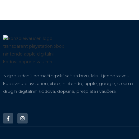
Najpouzdaniji domaći srpski sajt za brzu, laku i jednostavnu
kupovinu playstation, xbox, nintendo, apple, google, steam i
drugih digitalnih kodova, dopuna, pretplata i vaučera.