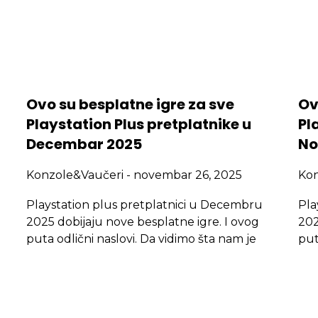
Ovo su besplatne igre za sve
Ov
Playstation Plus pretplatnike u
Pl
Decembar 2025
No
Konzole&Vaučeri
novembar 26, 2025
Ko
Playstation plus pretplatnici u Decembru
Pla
2025 dobijaju nove besplatne igre. I ovog
202
puta odlični naslovi. Da vidimo šta nam je
put