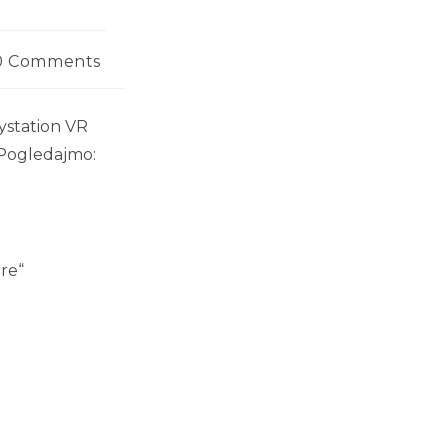
0 Comments
ystation VR
. Pogledajmo:
tre“