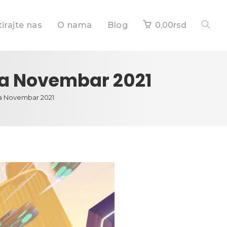
irajte nas
O nama
Blog
0,00
rsd
 za Novembar 2021
 za Novembar 2021