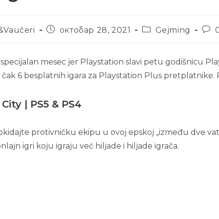
&Vaučeri
октобар 28, 2021
Gejming
pecijalan mesec jer Playstation slavi petu godišnicu Pla
, čak 6 besplatnih igara za Playstation Plus pretplatnike
City | PS5 & PS4
pokidajte protivničku ekipu u ovoj epskoj „između dve va
lajn igri koju igraju već hiljade i hiljade igrača.