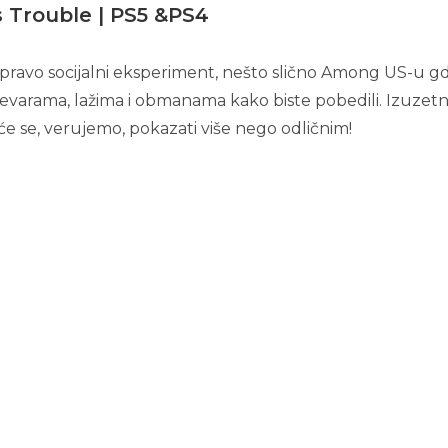
s Trouble | PS5 &PS4
zapravo socijalni eksperiment, nešto slično Among US-u 
revarama, lažima i obmanama kako biste pobedili. Izuzetn
će se, verujemo, pokazati više nego odličnim!