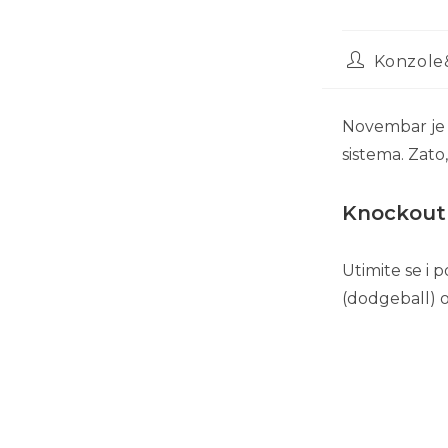
Konzole
Novembar je s
sistema. Zato
Knockout 
Utimite se i 
(dodgeball) on