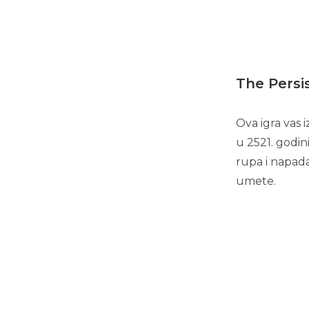
The Persi
Ova igra vas 
u 2521. godin
rupa i napada
umete.