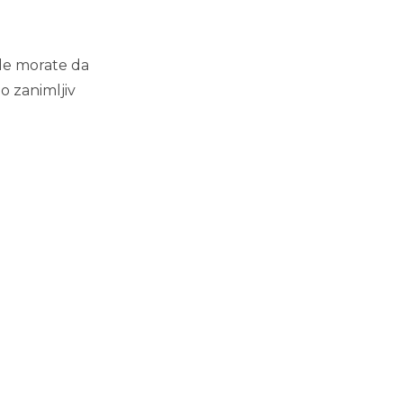
gde morate da
o zanimljiv