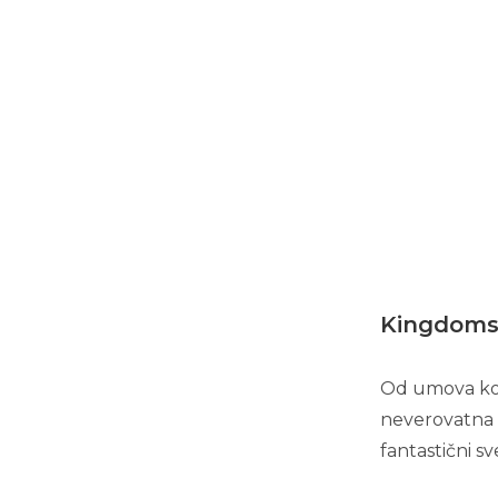
Kingdoms 
Od umova koji 
neverovatna 
fantastični sve