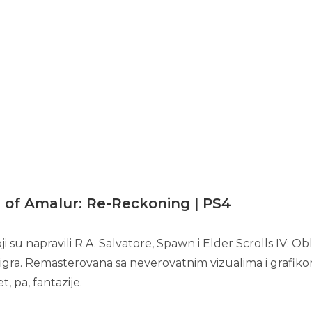
of Amalur: Re-Reckoning | PS4
su napravili R.A. Salvatore, Spawn i Elder Scrolls IV: Obli
igra. Remasterovana sa neverovatnim vizualima i grafiko
t, pa, fantazije.