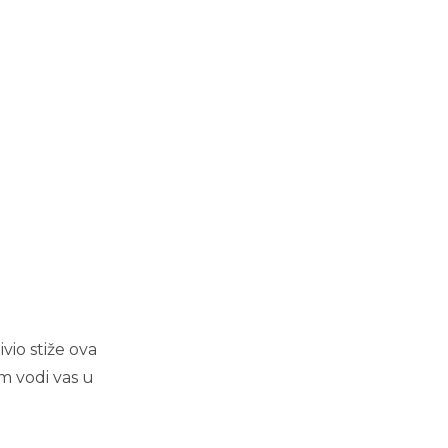
vio stiže ova
m vodi vas u