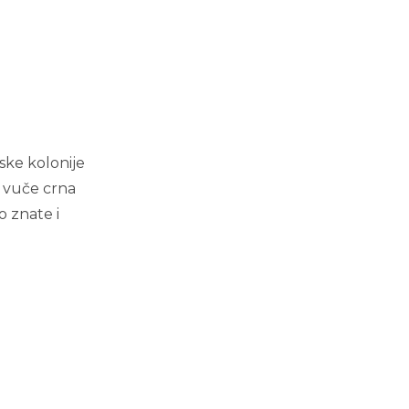
ske kolonije
s vuče crna
o znate i