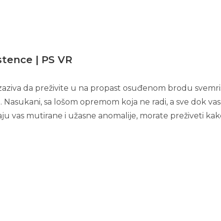
stence | PS VR
izaziva da preživite u na propast osuđenom brodu svemri
i. Nasukani, sa lošom opremom koja ne radi, a sve dok va
ju vas mutirane i užasne anomalije, morate preživeti kak