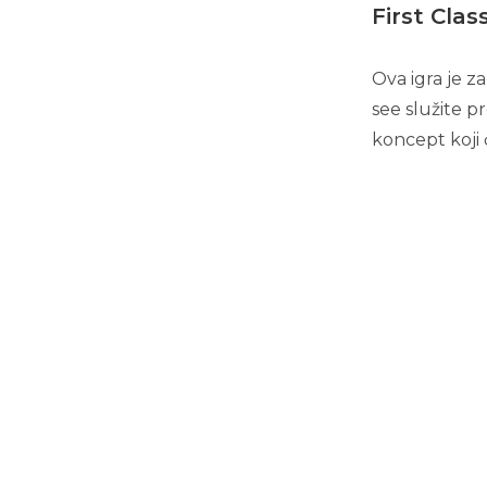
First Clas
Ova igra je 
see služite p
koncept koji 