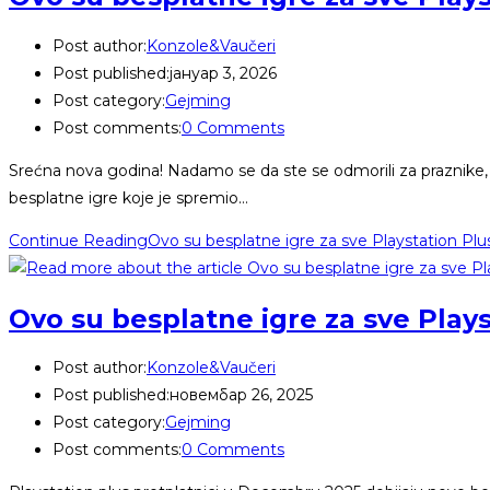
Post author:
Konzole&Vaučeri
Post published:
јануар 3, 2026
Post category:
Gejming
Post comments:
0 Comments
Srećna nova godina! Nadamo se da ste se odmorili za praznike, 
besplatne igre koje je spremio…
Continue Reading
Ovo su besplatne igre za sve Playstation Plu
Ovo su besplatne igre za sve Play
Post author:
Konzole&Vaučeri
Post published:
новембар 26, 2025
Post category:
Gejming
Post comments:
0 Comments