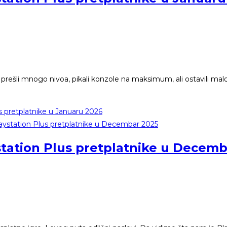
prešli mnogo nivoa, pikali konzole na maksimum, ali ostavili ma
s pretplatnike u Januaru 2026
station Plus pretplatnike u Decem