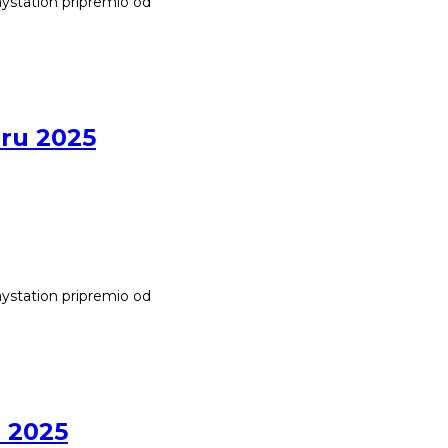
aystation pripremio od
bru 2025
aystation pripremio od
u 2025