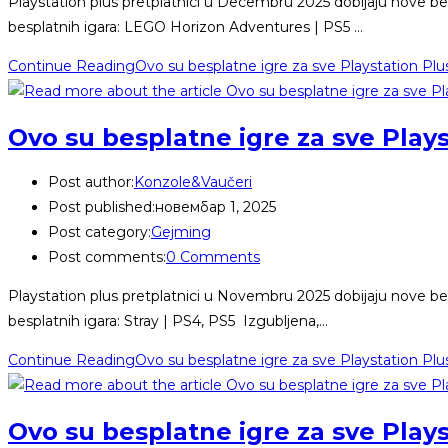
Playstation plus pretplatnici u Decembru 2025 dobijaju nove bes
besplatnih igara: LEGO Horizon Adventures | PS5 …
Continue Reading
Ovo su besplatne igre za sve Playstation Pl
Ovo su besplatne igre za sve Play
Post author:
Konzole&Vaučeri
Post published:
новембар 1, 2025
Post category:
Gejming
Post comments:
0 Comments
Playstation plus pretplatnici u Novembru 2025 dobijaju nove bes
besplatnih igara: Stray | PS4, PS5 Izgubljena,…
Continue Reading
Ovo su besplatne igre za sve Playstation Pl
Ovo su besplatne igre za sve Play