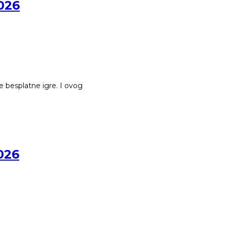
2026
ve besplatne igre. I ovog
026