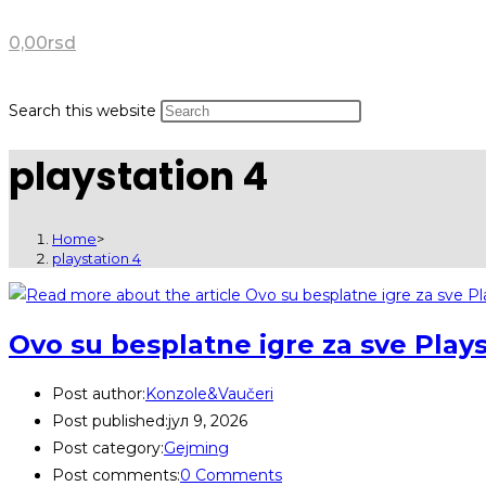
0,00
rsd
Search this website
playstation 4
Home
>
playstation 4
Ovo su besplatne igre za sve Plays
Post author:
Konzole&Vaučeri
Post published:
јул 9, 2026
Post category:
Gejming
Post comments:
0 Comments