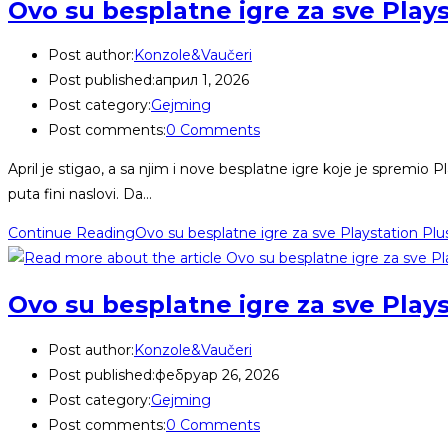
Ovo su besplatne igre za sve Plays
Post author:
Konzole&Vaučeri
Post published:
април 1, 2026
Post category:
Gejming
Post comments:
0 Comments
April je stigao, a sa njim i nove besplatne igre koje je spremio P
puta fini naslovi. Da…
Continue Reading
Ovo su besplatne igre za sve Playstation Plus
Ovo su besplatne igre za sve Play
Post author:
Konzole&Vaučeri
Post published:
фебруар 26, 2026
Post category:
Gejming
Post comments:
0 Comments