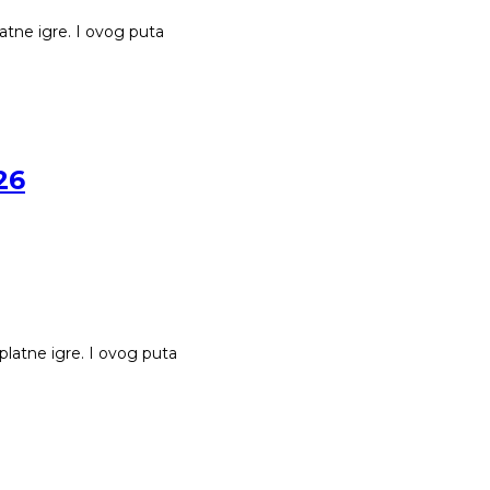
latne igre. I ovog puta
26
splatne igre. I ovog puta