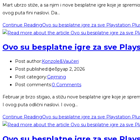
Mart ubrzo stiže, a sa njim i nove besplatne igre koje je spremio
ovog puta fini naslovi. Da…
Continue Reading
Ovo su besplatne igre za sve Playstation Plu
Ovo su besplatne igre za sve Play
Post author:
Konzole&Vaučeri
Post published:
фебруар 2, 2026
Post category:
Gejming
Post comments:
0 Comments
Februar je brzo stigao, a stižu nove besplatne igre koje je sprem
I ovog puta odlični naslovi. I ovog…
Continue Reading
Ovo su besplatne igre za sve Playstation Plu
Ovo su besplatne igre za sve Play