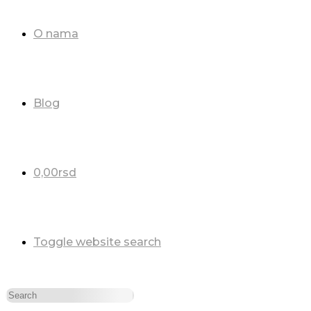
O nama
Blog
0,00
rsd
Toggle website search