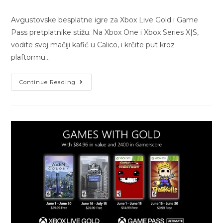
Avgustovske besplatne igre za Xbox Live Gold i Game
Pass pretplatnike stižu. Na Xbox One i Xbox Series X|S,
vodite svoj mačiji kafić u Calico, i krčite put kroz
plaftormu…
Continue Reading