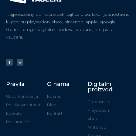
Najpouzdaniji domaći srpski sajt za brzu, laku i jednostavnu
kupovinu playstation, xbox, nintendo, apple, google,
steam i drugih digitalnih kodova, dopuna, pretplata i
vaučera.
Pravila
O nama
Digitalni
proizvodi
Uslovi korišćenja
Ko smo
Prodavnica
Politika privatnost
Blog
Playstation
Isporuka
Kontakt
Xbox
Reklamacije
Nintendo
Steam