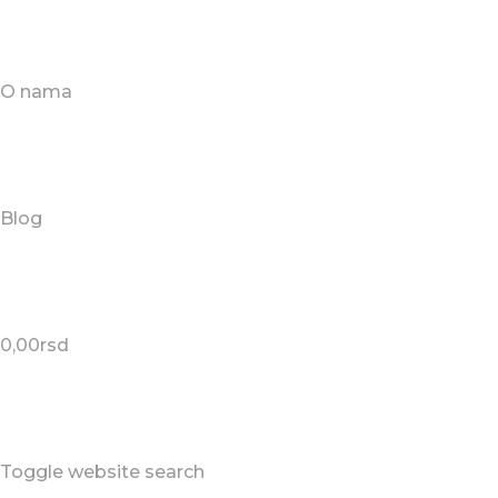
O nama
Blog
0,00
rsd
Toggle website search