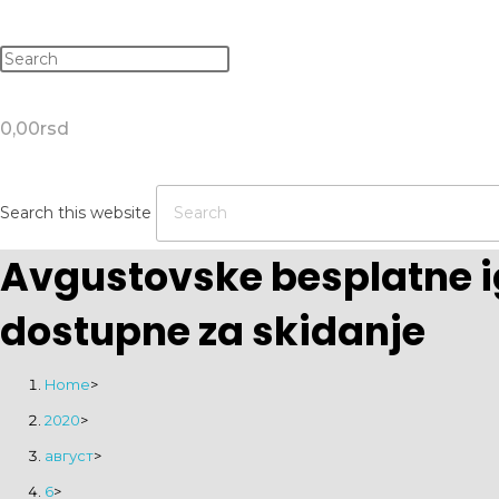
0,00
rsd
Search this website
Avgustovske besplatne ig
dostupne za skidanje
Home
>
2020
>
август
>
6
>