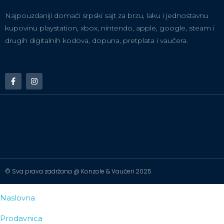
Najpouzdaniji domaći srpski sajt za brzu, laku i jednostavnu
kupovinu playstation, xbox, nintendo, apple, google, steam i
drugih digitalnih kodova, dopuna, pretplata i vaučera.
© Sva prava zadržana @ Konzole & Vaučeri 2025
Naslovna
Prodavnica