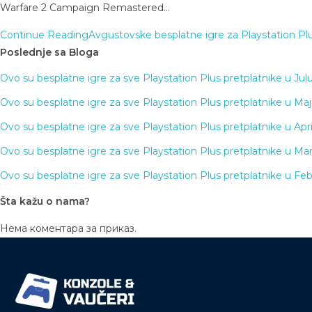
Warfare 2 Campaign Remastered…
Continue Reading
Avgustovske besplatne igre za Playstation Plu
Poslednje sa Bloga
Ovo su besplatne igre za sve Playstation Plus pretplatnike u Jul
Ovo su besplatne igre za sve Playstation Plus pretplatnike u Ma
Ovo su besplatne igre za sve Playstation Plus pretplatnike u Apr
Ovo su besplatne igre za sve Playstation Plus pretplatnike u Ma
Ovo su besplatne igre za sve Playstation Plus pretplatnike u Fe
Šta kažu o nama?
Нема коментара за приказ.