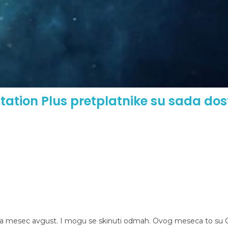
tation Plus pretplatnike su sada do
e, za mesec avgust. I mogu se skinuti odmah. Ovog meseca to su 