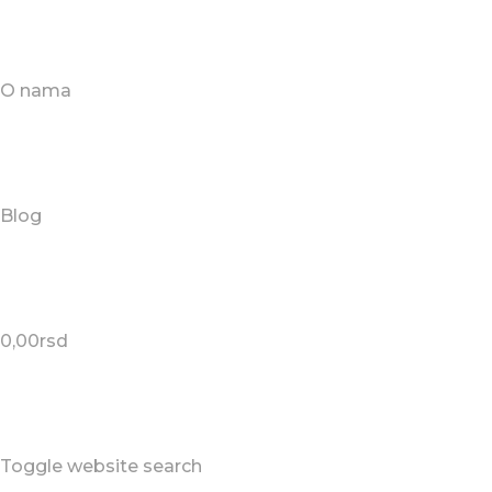
O nama
Blog
0,00
rsd
Toggle website search