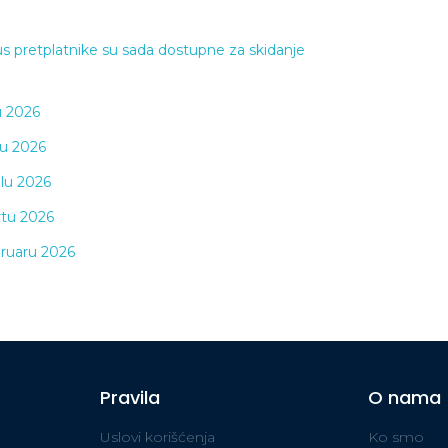
s pretplatnike su sada dostupne za skidanje
u 2026
ju 2026
ilu 2026
rtu 2026
bruaru 2026
Pravila
O nama
Uslovi korišćenja
Ko smo