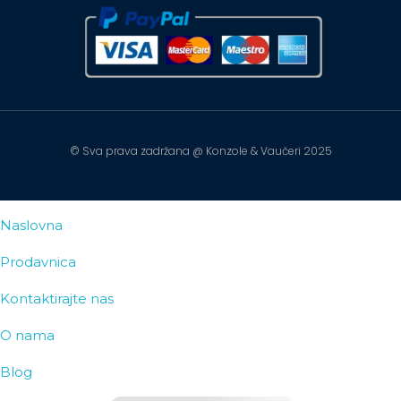
© Sva prava zadržana @ Konzole & Vaučeri 2025
Naslovna
Prodavnica
Kontaktirajte nas
O nama
Blog