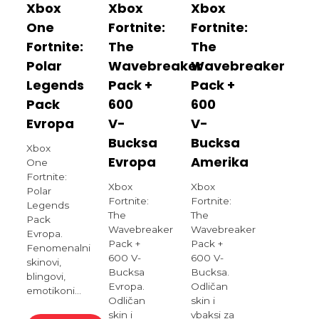
Xbox
Xbox
Xbox
One
Fortnite:
Fortnite:
Fortnite:
The
The
Polar
Wavebreaker
Wavebreaker
Legends
Pack +
Pack +
Pack
600
600
Evropa
V-
V-
Bucksa
Bucksa
Xbox
Evropa
Amerika
One
Fortnite:
Xbox
Xbox
Polar
Fortnite:
Fortnite:
Legends
The
The
Pack
Wavebreaker
Wavebreaker
Evropa.
Pack +
Pack +
Fenomenalni
600 V-
600 V-
skinovi,
Bucksa
Bucksa.
blingovi,
Evropa.
Odličan
emotikoni...
Odličan
skin i
skin i
vbaksi za