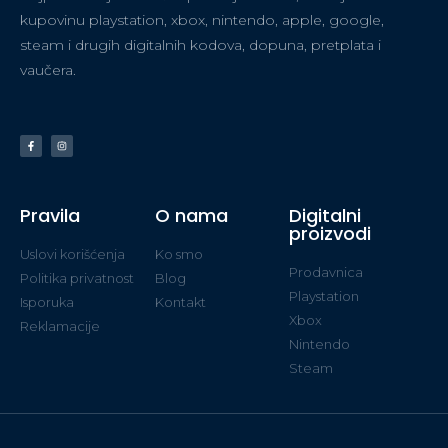
kupovinu playstation, xbox, nintendo, apple, google,
steam i drugih digitalnih kodova, dopuna, pretplata i
vaučera.
Pravila
O nama
Digitalni
proizvodi
Uslovi korišćenja
Ko smo
Prodavnica
Politika privatnost
Blog
Playstation
Isporuka
Kontakt
Xbox
Reklamacije
Nintendo
Steam