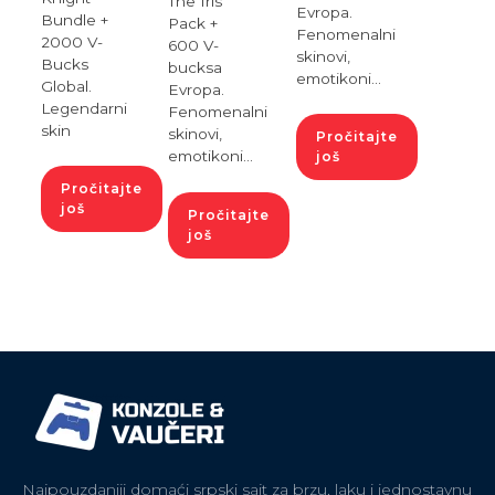
The Iris
Evropa.
Bundle +
Pack +
Fenomenalni
2000 V-
600 V-
skinovi,
Bucks
bucksa
emotikoni...
Global.
Evropa.
Legendarni
Fenomenalni
skin
skinovi,
Pročitajte
emotikoni...
još
Pročitajte
još
Pročitajte
još
Najpouzdaniji domaći srpski sajt za brzu, laku i jednostavnu