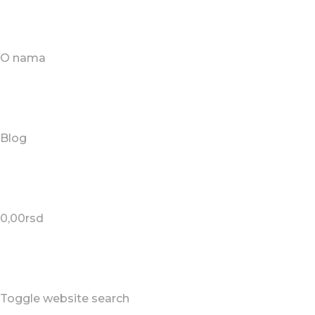
O nama
Blog
0,00
rsd
Toggle website search