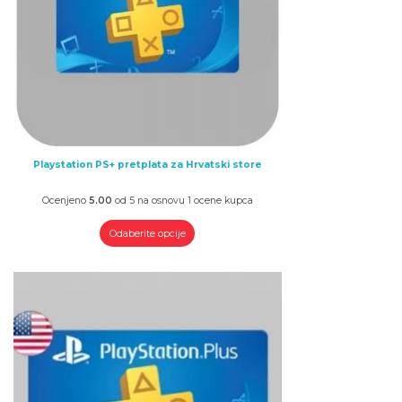
Playstation PS+ pretplata za Hrvatski store
Ocenjeno
5.00
od 5 na osnovu
1
ocene kupca
Odaberite opcije