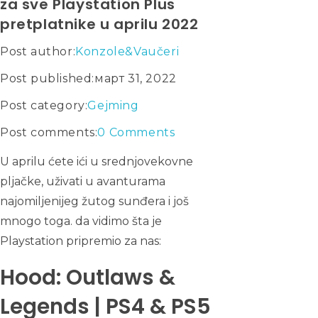
za sve Playstation Plus
pretplatnike u aprilu 2022
Post author:
Konzole&Vaučeri
Post published:
март 31, 2022
Post category:
Gejming
Post comments:
0 Comments
U aprilu ćete ići u srednjovekovne
pljačke, uživati u avanturama
najomiljenijeg žutog sunđera i još
mnogo toga. da vidimo šta je
Playstation pripremio za nas:
Hood: Outlaws &
Legends | PS4 & PS5