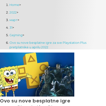
Home
>
2022
>
март
>
31
>
Gejming
>
Ovo su nove besplatne igre za sve Playstation Plus
pretplatnike u aprilu 2022
Ovo su nove besplatne igre