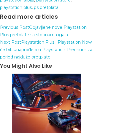
playstation srbija
,
playstation store
,
playststion plus
,
ps pretplata
Read more articles
Previous Post
Objavljene nove Playstation
Plus pretplate sa stotinama igara
Next Post
Playstation Plus i Playstation Now
će biti unapređeni u Playstation Premium za
period najduže pretplate
You Might Also Like