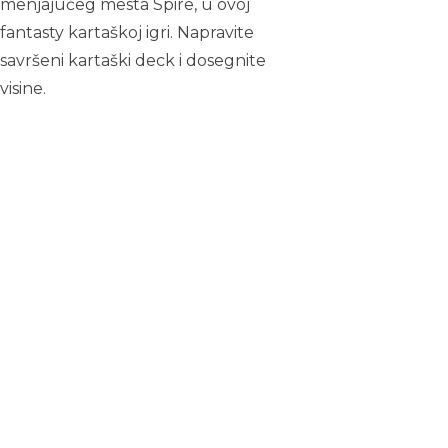
menjajućeg mesta Spire, u ovoj
fantasty kartaškoj igri. Napravite
savršeni kartaški deck i dosegnite
visine.