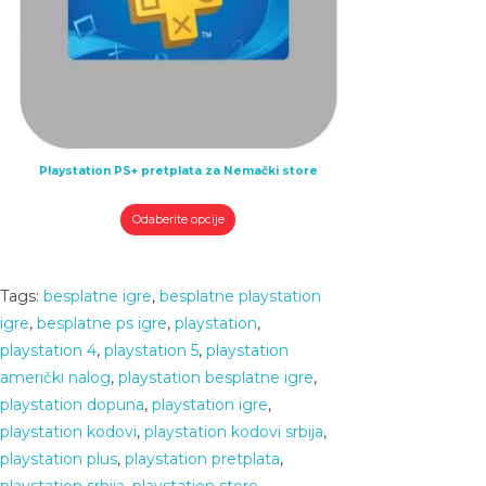
Playstation PS+ pretplata za Nemački store
Odaberite opcije
Tags
:
besplatne igre
,
besplatne playstation
igre
,
besplatne ps igre
,
playstation
,
playstation 4
,
playstation 5
,
playstation
američki nalog
,
playstation besplatne igre
,
playstation dopuna
,
playstation igre
,
playstation kodovi
,
playstation kodovi srbija
,
playstation plus
,
playstation pretplata
,