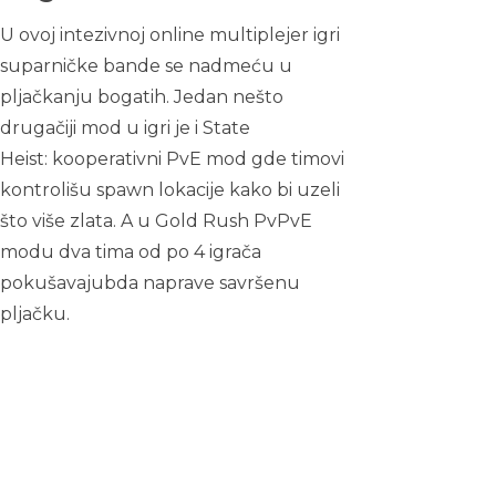
U ovoj intezivnoj online multiplejer igri
suparničke bande se nadmeću u
pljačkanju bogatih. Jedan nešto
drugačiji mod u igri je i State
Heist: kooperativni PvE mod gde timovi
kontrolišu spawn lokacije kako bi uzeli
što više zlata. A u Gold Rush PvPvE
modu dva tima od po 4 igrača
pokušavajubda naprave savršenu
pljačku.