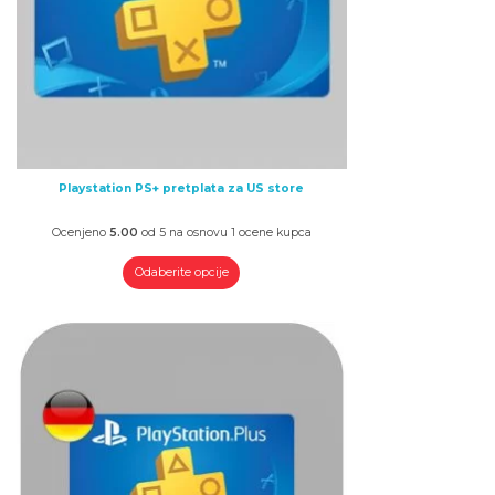
Playstation PS+ pretplata za US store
Ocenjeno
5.00
od 5 na osnovu
1
ocene kupca
Odaberite opcije