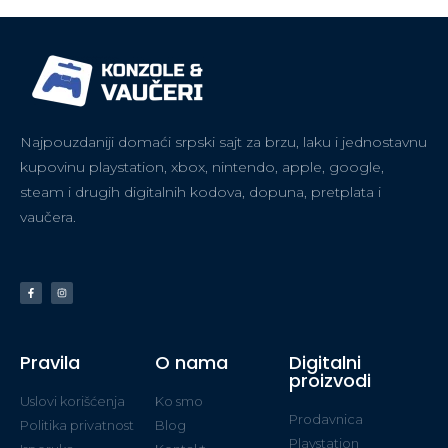
Najpouzdaniji domaći srpski sajt za brzu, laku i jednostavnu
kupovinu playstation, xbox, nintendo, apple, google,
steam i drugih digitalnih kodova, dopuna, pretplata i
vaučera.
Pravila
O nama
Digitalni
proizvodi
Uslovi korišćenja
Ko smo
Prodavnica
Politika privatnost
Blog
Playstation