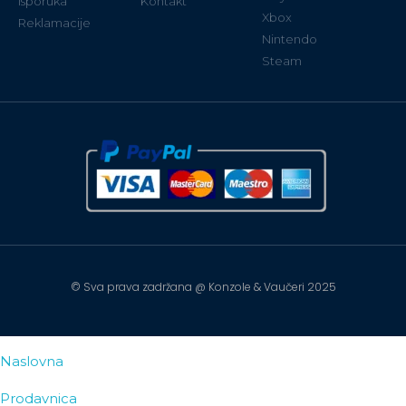
Isporuka
Kontakt
Xbox
Reklamacije
Nintendo
Steam
© Sva prava zadržana @ Konzole & Vaučeri 2025
Naslovna
Prodavnica