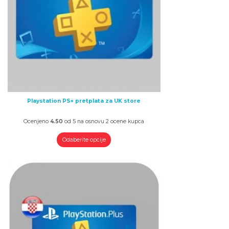
Playstation PS+ pretplata za UK store
Ocenjeno
4.50
od 5 na osnovu
2
ocene kupca
Odaberite opcije