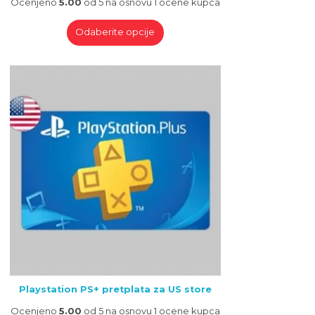
Ocenjeno
5.00
od 5 na osnovu
1
ocene kupca
Odaberite opcije
Playstation PS+ pretplata za US store
Ocenjeno
5.00
od 5 na osnovu
1
ocene kupca