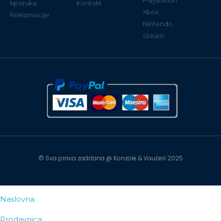
Isporuka
Kontakt
Xbox
Reklamacije
Nintendo
Steam
© Sva prava zadržana @ Konzole & Vaučeri 2025
Naslovna
Prodavnica