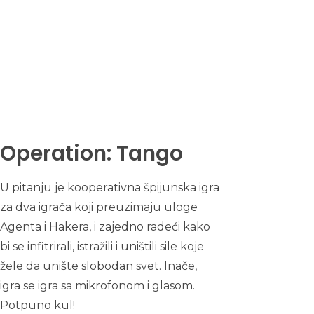
Operation: Tango
U pitanju je kooperativna špijunska igra
za dva igrača koji preuzimaju uloge
Agenta i Hakera, i zajedno radeći kako
bi se infitrirali, istražili i uništili sile koje
žele da unište slobodan svet. Inače,
igra se igra sa mikrofonom i glasom.
Potpuno kul!