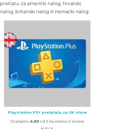
pretlatu za američki nalog, hrvatski
nalog, britanski nalog ili nemački nalog:
Playstation PS+ pretplata za UK store
Ocenjeno
4.50
od 5 na osnovu
2
ocene
kupca