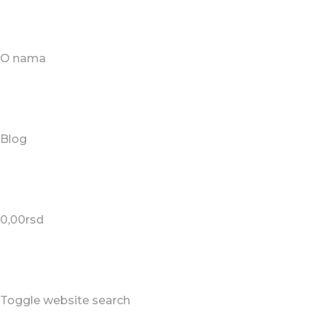
O nama
Blog
0,00
rsd
Toggle website search