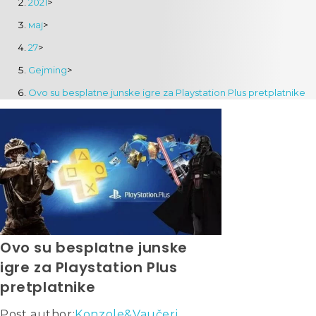
2021
>
мај
>
27
>
Gejming
>
Ovo su besplatne junske igre za Playstation Plus pretplatnike
Ovo su besplatne junske
igre za Playstation Plus
pretplatnike
Post author:
Konzole&Vaučeri