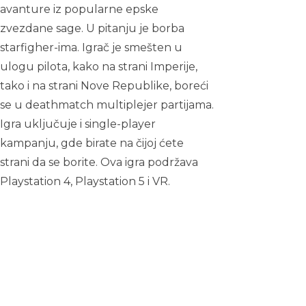
avanture iz popularne epske
zvezdane sage. U pitanju je borba
starfigher-ima. Igrač je smešten u
ulogu pilota, kako na strani Imperije,
tako i na strani Nove Republike, boreći
se u deathmatch multiplejer partijama.
Igra uključuje i single-player
kampanju, gde birate na čijoj ćete
strani da se borite. Ova igra podržava
Playstation 4, Playstation 5 i VR.