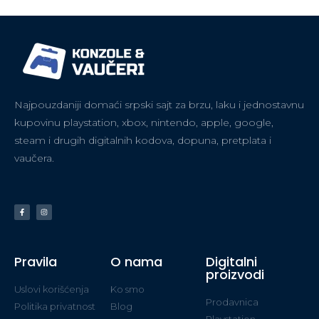
Najpouzdaniji domaći srpski sajt za brzu, laku i jednostavnu
kupovinu playstation, xbox, nintendo, apple, google,
steam i drugih digitalnih kodova, dopuna, pretplata i
vaučera.
Pravila
O nama
Digitalni
proizvodi
Uslovi korišćenja
Ko smo
Prodavnica
Politika privatnost
Blog
Playstation