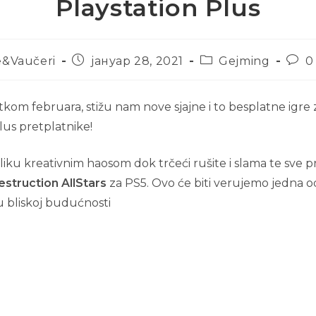
Playstation Plus
e&Vaučeri
јануар 28, 2021
Gejming
0
kom februara, stižu nam nove sjajne i to besplatne igre 
lus pretplatnike!
iku kreativnim haosom dok trčeći rušite i slama te sve
estruction AllStars
za PS5. Ovo će biti verujemo jedna o
 u bliskoj budućnosti