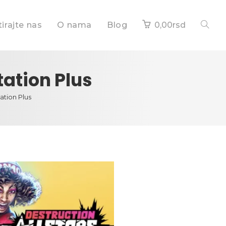
irajte nas
O nama
Blog
0,00
rsd
tation Plus
ation Plus