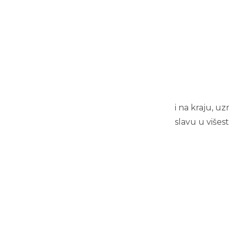
i na kraju, u
slavu u višes