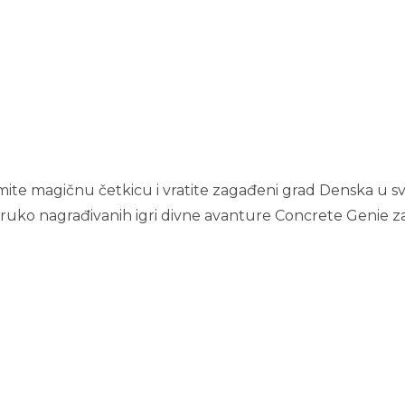
zmite magičnu četkicu i vratite zagađeni grad Denska u s
truko nagrađivanih igri divne avanture Concrete Genie z