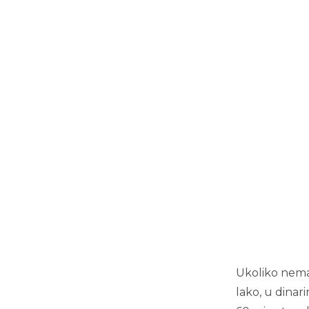
Ukoliko nemat
lako, u dinar