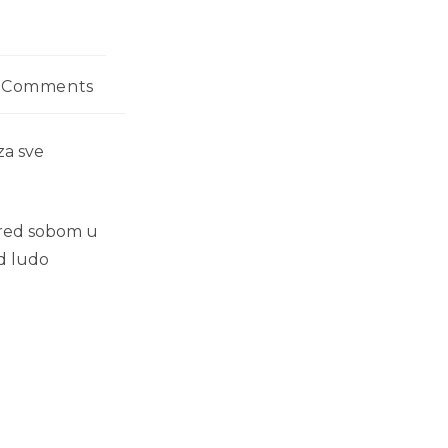
 Comments
za sve
 pred sobom u
d ludo