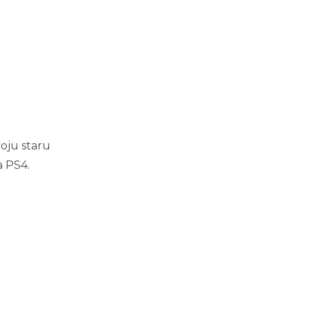
voju staru
a PS4.