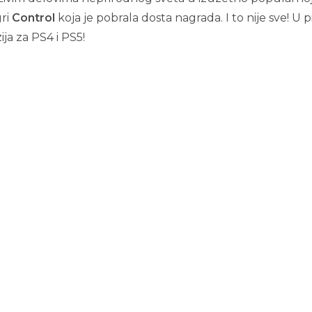
ri
Control
koja je pobrala dosta nagrada. I to nije sve! U p
ija za PS4 i PS5!