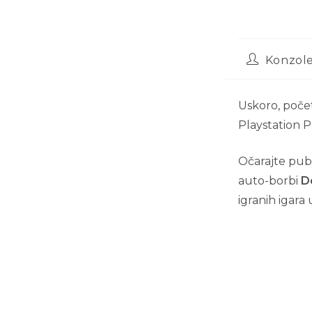
Konzol
Uskoro, počet
Playstation P
Očarajte publ
auto-borbi
D
igranih igara