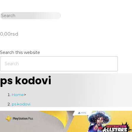
0,00
rsd
Search this website
ps kodovi
Home
>
ps kodovi