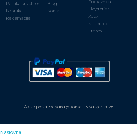
Prodavnica
Politika privatnost
Blog
Playstation
Isporuka
Kontakt
Xbox
Reklamacije
Nintendo
Steam
© Sva prava zadržana @ Konzole & Vaučeri 2025
Naslovna