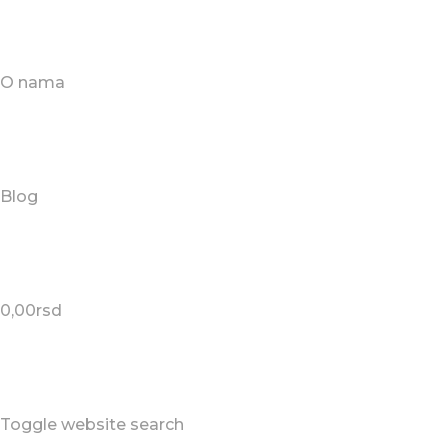
O nama
Blog
0,00
rsd
Toggle website search