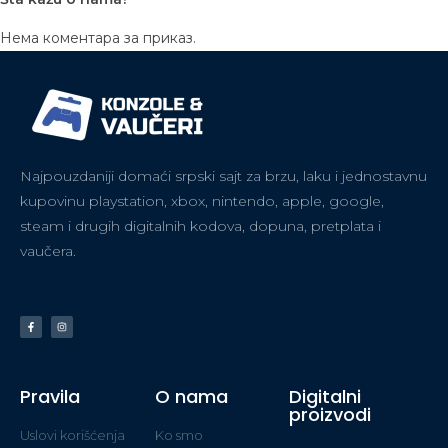
Нема коментара за приказ.
Najpouzdaniji domaći srpski sajt za brzu, laku i jednostavnu
kupovinu playstation, xbox, nintendo, apple, google,
steam i drugih digitalnih kodova, dopuna, pretplata i
vaučera.
Pravila
O nama
Digitalni
proizvodi
Uslovi korišćenja
Ko smo