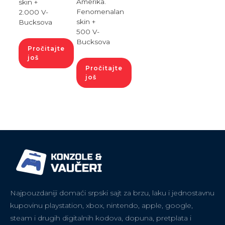
Amerika.
skin +
Fenomenalan
2.000 V-
skin +
Bucksova
500 V-
Bucksova
Pročitajte
još
Pročitajte
još
Najpouzdaniji domaći srpski sajt za brzu, laku i jednostavnu
kupovinu playstation, xbox, nintendo, apple, google,
steam i drugih digitalnih kodova, dopuna, pretplata i