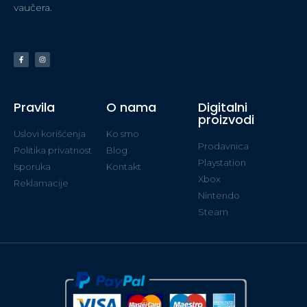
vaučera.
Pravila
O nama
Digitalni
proizvodi
Uslovi korišćenja
Ko smo
Prodavnica
Politika privatnost
Blog
Playstation
Isporuka
Kontakt
Xbox
Reklamacije
Nintendo
Steam