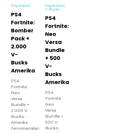
Playstation
Playstation
,
V-Bucks
PS4
PS4
Fortnite:
Fortnite:
Bomber
Neo
Pack +
Versa
2.000
Bundle
V-
+ 500
Bucks
V-
Amerika
Bucks
PS4
Amerika
Fortnite:
PS4
Neo
Fortnite:
Versa
Neo
Bundle +
Versa
2.000 V-
Bundle +
Bucks -
500 V-
Amerika.
Bucks -
Fenomenalan