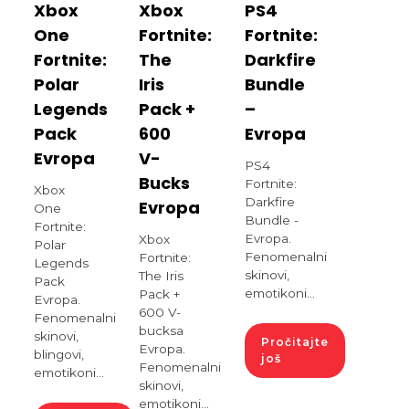
Xbox
Xbox
PS4
One
Fortnite:
Fortnite:
Fortnite:
The
Darkfire
Polar
Iris
Bundle
Legends
Pack +
–
Pack
600
Evropa
Evropa
V-
PS4
Bucks
Fortnite:
Xbox
Darkfire
Evropa
One
Bundle -
Fortnite:
Evropa.
Xbox
Polar
Fenomenalni
Fortnite:
Legends
skinovi,
The Iris
Pack
emotikoni...
Pack +
Evropa.
600 V-
Fenomenalni
bucksa
skinovi,
Pročitajte
Evropa.
blingovi,
još
Fenomenalni
emotikoni...
skinovi,
emotikoni...