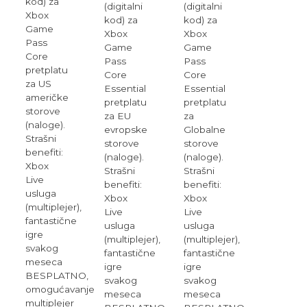
kod) za
(digitalni
(digitalni
Xbox
kod) za
kod) za
Game
Xbox
Xbox
Pass
Game
Game
Core
Pass
Pass
pretplatu
Core
Core
za US
Essential
Essential
američke
pretplatu
pretplatu
storove
za EU
za
(naloge).
evropske
Globalne
Strašni
storove
storove
benefiti:
(naloge).
(naloge).
Xbox
Strašni
Strašni
Live
benefiti:
benefiti:
usluga
Xbox
Xbox
(multiplejer),
Live
Live
fantastične
usluga
usluga
igre
(multiplejer),
(multiplejer),
svakog
fantastične
fantastične
meseca
igre
igre
BESPLATNO,
svakog
svakog
omogućavanje
meseca
meseca
multiplejer