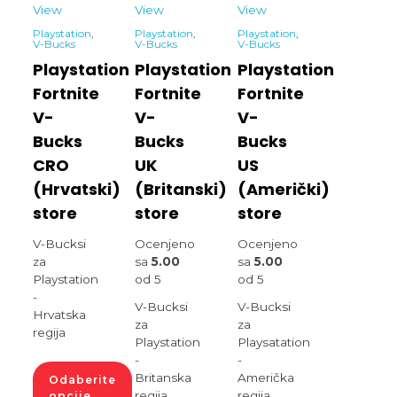
View
View
View
Playstation
,
Playstation
,
Playstation
,
V-Bucks
V-Bucks
V-Bucks
Playstation
Playstation
Playstation
Fortnite
Fortnite
Fortnite
V-
V-
V-
Bucks
Bucks
Bucks
CRO
UK
US
(Hrvatski)
(Britanski)
(Američki)
store
store
store
V-Bucksi
Ocenjeno
Ocenjeno
za
sa
5.00
sa
5.00
Playstation
od 5
od 5
-
V-Bucksi
V-Bucksi
Hrvatska
za
za
regija
Playstation
Playsatation
-
-
Britanska
Američka
Odaberite
regija
regija
opcije