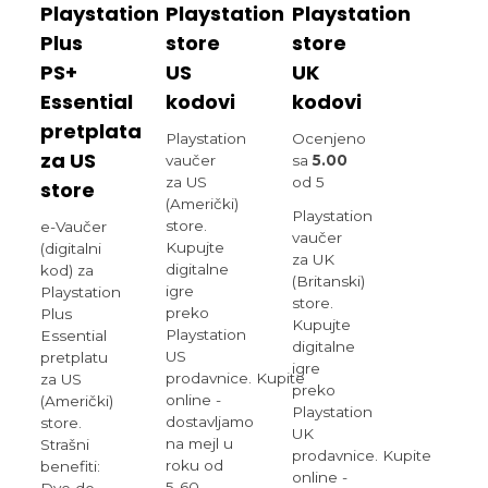
Playstation
Playstation
Playstation
Plus
store
store
PS+
US
UK
Essential
kodovi
kodovi
pretplata
Playstation
Ocenjeno
za US
vaučer
sa
5.00
za US
od 5
store
(Američki)
Playstation
store.
e-Vaučer
vaučer
Kupujte
(digitalni
za UK
digitalne
kod) za
(Britanski)
igre
Playstation
store.
preko
Plus
Kupujte
Playstation
Essential
digitalne
US
pretplatu
igre
prodavnice. Kupite
za US
preko
online -
(Američki)
Playstation
dostavljamo
store.
UK
na mejl u
Strašni
prodavnice. Kupite
roku od
benefiti:
online -
5-60