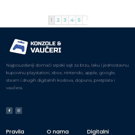
1
2
3
4
5
Najpouzdaniji domaći srpski sajt za brzu, laku i jednostavnu
kupovinu playstation, xbox, nintendo, apple, google,
steam i drugih digitalnih kodova, dopuna, pretplata i
vaučera.
Pravila
O nama
Digitalni