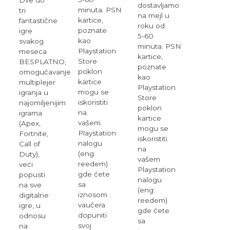
Dve do
dostavljamo
minuta. PSN
tri
na mejl u
kartice,
fantastične
roku od
poznate
igre
5-60
kao
svakog
minuta. PSN
Playstation
meseca
kartice,
Store
BESPLATNO,
poznate
poklon
omogućavanje
kao
kartice
multiplejer
Playstation
mogu se
igranja u
Store
iskoristiti
najomiljenijim
poklon
na
igrama
kartice
vašem
(Apex,
mogu se
Playstation
Fortnite,
iskoristiti
nalogu
Call of
na
(eng:
Duty),
vašem
reedem)
veći
Playstation
gde ćete
popusti
nalogu
sa
na sve
(eng:
iznosom
digitalne
reedem)
vaučera
igre, u
gde ćete
dopuniti
odnosu
sa
svoj
na