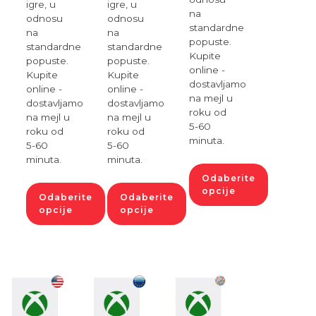
igre, u
igre, u
na
odnosu
odnosu
standardne
na
na
popuste.
standardne
standardne
Kupite
popuste.
popuste.
online -
Kupite
Kupite
dostavljamo
online -
online -
na mejl u
dostavljamo
dostavljamo
roku od
na mejl u
na mejl u
5-60
roku od
roku od
minuta.
5-60
5-60
minuta.
minuta.
Odaberite
opcije
Odaberite
Odaberite
opcije
opcije