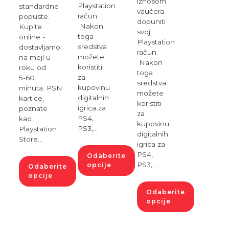
iznosom
Playstation
standardne
vaučera
račun.
popuste.
dopuniti
Nakon
Kupite
svoj
toga
online -
Playstation
sredstva
dostavljamo
račun.
možete
na mejl u
Nakon
koristiti
roku od
toga
za
5-60
sredstva
kupovinu
minuta. PSN
možete
digitalnih
kartice,
koristiti
igrica za
poznate
za
PS4,
kao
kupovinu
PS3,…
Playstation
digitalnih
Store…
igrica za
PS4,
Odaberite
PS3,…
opcije
Odaberite
opcije
Odaberite
opcije