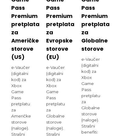
Pass
Pass
Pass
Premium
Premium
Premium
pretplata
pretplata
pretplata
za
za
za
Američke
Evropske
Globalne
storove
storove
storove
(US)
(EU)
e-Vaučer
(digitalni
e-Vaučer
e-Vaučer
kod) za
(digitalni
(digitalni
Xbox
kod) za
kod) za
Game
Xbox
Xbox
Pass
Game
Game
pretplatu
Pass
Pass
za
pretplatu
pretplatu
Globalne
za
za
storove
Američke
Globalne
(naloge).
storove
storove
Strašni
(naloge).
(naloge).
benefiti:
Strašni
Strašni