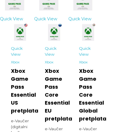
Quick View
Quick View
Quick View
Quick
Quick
Quick
View
View
View
Xbox
Xbox
Xbox
Xbox
Xbox
Xbox
Game
Game
Game
Pass
Pass
Pass
Essential
Core
Core
US
Essential
Essential
pretplata
EU
Global
pretplata
pretplata
e-Vaučer
(digitalni
e-Vaučer
e-Vaučer