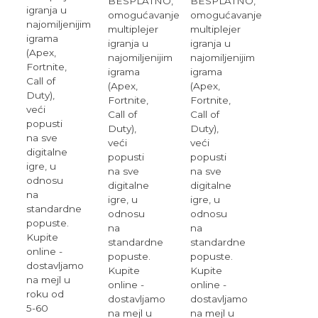
BESPLATNO,
BESPLATNO,
igranja u
omogućavanje
omogućavanje
najomiljenijim
multiplejer
multiplejer
igrama
igranja u
igranja u
(Apex,
najomiljenijim
najomiljenijim
Fortnite,
igrama
igrama
Call of
(Apex,
(Apex,
Duty),
Fortnite,
Fortnite,
veći
Call of
Call of
popusti
Duty),
Duty),
na sve
veći
veći
digitalne
popusti
popusti
igre, u
na sve
na sve
odnosu
digitalne
digitalne
na
igre, u
igre, u
standardne
odnosu
odnosu
popuste.
na
na
Kupite
standardne
standardne
online -
popuste.
popuste.
dostavljamo
Kupite
Kupite
na mejl u
online -
online -
roku od
dostavljamo
dostavljamo
5-60
na mejl u
na mejl u