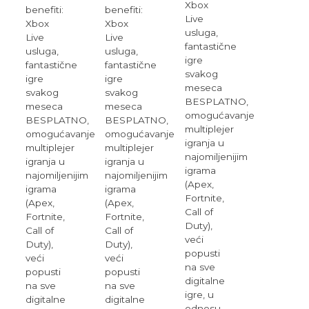
Xbox
benefiti:
benefiti:
Live
Xbox
Xbox
usluga,
Live
Live
fantastične
usluga,
usluga,
igre
fantastične
fantastične
svakog
igre
igre
meseca
svakog
svakog
BESPLATNO,
meseca
meseca
omogućavanje
BESPLATNO,
BESPLATNO,
multiplejer
omogućavanje
omogućavanje
igranja u
multiplejer
multiplejer
najomiljenijim
igranja u
igranja u
igrama
najomiljenijim
najomiljenijim
(Apex,
igrama
igrama
Fortnite,
(Apex,
(Apex,
Call of
Fortnite,
Fortnite,
Duty),
Call of
Call of
veći
Duty),
Duty),
popusti
veći
veći
na sve
popusti
popusti
digitalne
na sve
na sve
igre, u
digitalne
digitalne
odnosu