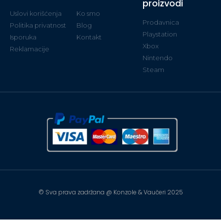
proizvodi
Uslovi korišćenja
Ko smo
Prodavnica
Politika privatnost
Blog
Playstation
Isporuka
Kontakt
Xbox
Reklamacije
Nintendo
Steam
© Sva prava zadržana @ Konzole & Vaučeri 2025