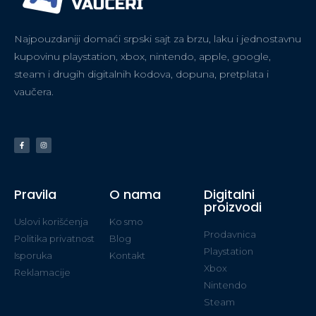
Najpouzdaniji domaći srpski sajt za brzu, laku i jednostavnu
kupovinu playstation, xbox, nintendo, apple, google,
steam i drugih digitalnih kodova, dopuna, pretplata i
vaučera.
Pravila
O nama
Digitalni
proizvodi
Uslovi korišćenja
Ko smo
Prodavnica
Politika privatnost
Blog
Playstation
Isporuka
Kontakt
Xbox
Reklamacije
Nintendo
Steam