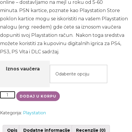
online – dostavljamo na mejl u roku od 5-60
minuta. PSN kartice, poznate kao Playstation Store
poklon kartice mogu se iskoristiti na vašem Playstation
nalogu (eng: reedem) gde ćete sa iznosom vaučera
dopuniti svoj Playstation račun. Nakon toga sredstva
možete koristiti za kupovinu digitalnih igrica za PS4,
PS3, PS Vita i DLC sadržaj.
Iznos vaučera
DODAJ U KORPU
Kategorija:
Playstation
Opis
Dodatne informacije
Recenzije (0)