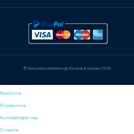
© Sva prava zadržana @ Konzole & Vaučeri 2025
Naslovna
Prodavnica
Kontaktirajte nas
O nama