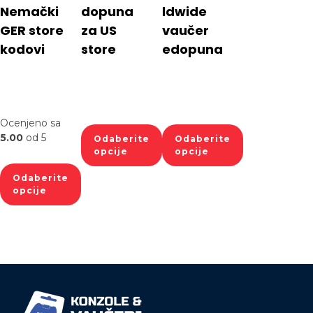
Nemački
dopuna
ldwide
GER store
za US
vaučer
kodovi
store
edopuna
Ocenjeno sa
5.00
od 5
Odaberite
Odaberite
opcije
opcije
Odaberite
opcije