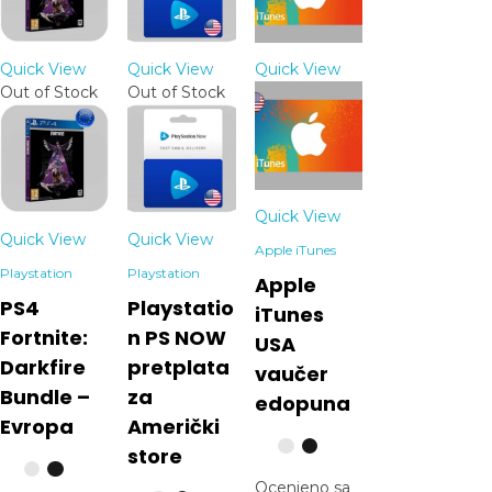
Quick View
Quick View
Quick View
Out of Stock
Out of Stock
Quick View
Quick View
Quick View
Apple iTunes
Playstation
Playstation
Apple
PS4
Playstatio
iTunes
Fortnite:
n PS NOW
USA
Darkfire
pretplata
vaučer
Bundle –
za
edopuna
Evropa
Američki
store
Ocenjeno sa