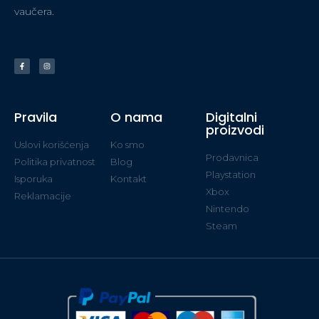
vaučera.
Pravila
O nama
Digitalni
proizvodi
Uslovi korišćenja
Ko smo
Prodavnica
Politika privatnost
Blog
Playstation
Isporuka
Kontakt
Xbox
Reklamacije
Nintendo
Steam