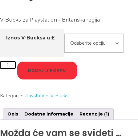
V-Bucksi za Playstation – Britanska regija
Iznos V-Bucksa u £
DODAJ U KORPU
Kategorije:
Playstation
,
V-Bucks
Opis
Dodatne informacije
Recenzije (1)
Možda će vam se svideti …