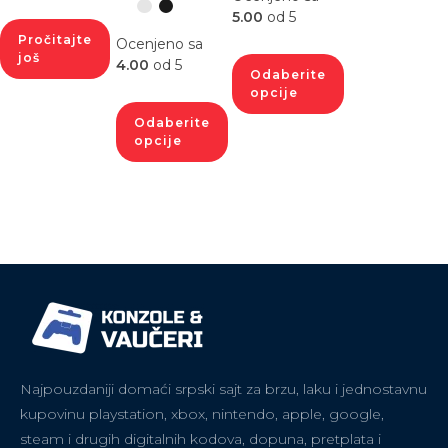
5.00
od 5
Pročitajte
Ocenjeno sa
još
4.00
od 5
Odaberite
opcije
Odaberite
opcije
Najpouzdaniji domaći srpski sajt za brzu, laku i jednostavnu
kupovinu playstation, xbox, nintendo, apple, google,
steam i drugih digitalnih kodova, dopuna, pretplata i