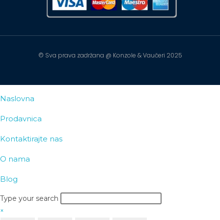
© Sva prava zadržana @ Konzole & Vaučeri 2025
Naslovna
Prodavnica
Kontaktirajte nas
O nama
Blog
Type your search
×