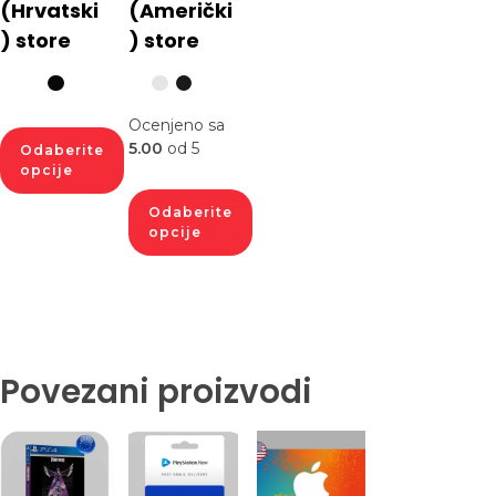
(Hrvatski
(Američki
) store
) store
Ocenjeno sa
5.00
od 5
Odaberite
opcije
Odaberite
opcije
Povezani proizvodi