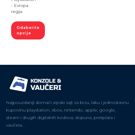
- Evropa
regija
Odaberite
opcije
Najpouzdaniji domaći srpski sajt za brzu, laku i jednostavnu
kupovinu playstation, xbox, nintendo, apple, google,
steam i drugih digitalnih kodova, dopuna, pretplata i
vaučera.