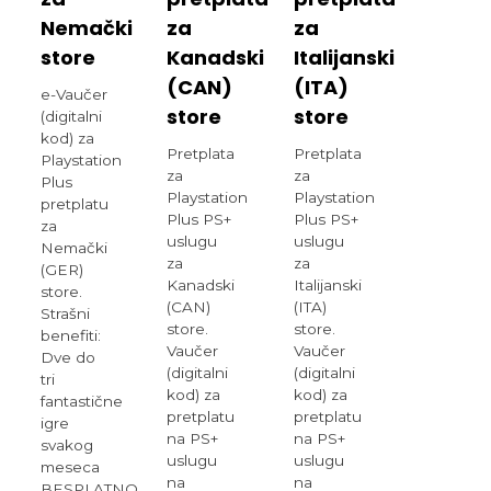
Nemački
za
za
store
Kanadski
Italijanski
(CAN)
(ITA)
e-Vaučer
store
store
(digitalni
kod) za
Pretplata
Pretplata
Playstation
za
za
Plus
Playstation
Playstation
pretplatu
Plus PS+
Plus PS+
za
uslugu
uslugu
Nemački
za
za
(GER)
Kanadski
Italijanski
store.
(CAN)
(ITA)
Strašni
store.
store.
benefiti:
Vaučer
Vaučer
Dve do
(digitalni
(digitalni
tri
kod) za
kod) za
fantastične
pretplatu
pretplatu
igre
na PS+
na PS+
svakog
uslugu
uslugu
meseca
na
na
BESPLATNO,