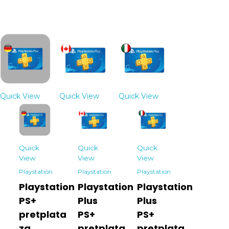
Quick View
Quick View
Quick View
Quick
Quick
Quick
View
View
View
Playstation
Playstation
Playstation
Playstation
Playstation
Playstation
PS+
Plus
Plus
pretplata
PS+
PS+
za
pretplata
pretplata