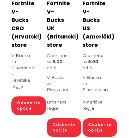
Fortnite
Fortnite
Fortnite
V-
V-
V-
Bucks
Bucks
Bucks
CRO
UK
US
(Hrvatski)
(Britanski)
(Američki)
store
store
store
V-Bucksi
Ocenjeno
Ocenjeno
za
sa
5.00
sa
5.00
Playstation
od 5
od 5
-
V-Bucksi
V-Bucksi
Hrvatska
za
za
regija
Playstation
Playsatation
-
-
Britanska
Američka
Odaberite
regija
regija
opcije
Odaberite
Odaberite
opcije
opcije