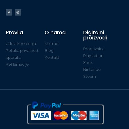
Pravila
O nama
Digitalni
proizvodi
Uslovi korišćenja
Ko smo
Prodavnica
Politika privatnost
Blog
Playstation
Isporuka
Kontakt
Xbox
Reklamacije
Nintendo
Steam