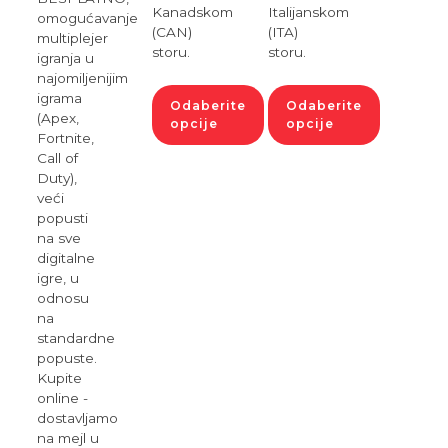
Kanadskom
Italijanskom
omogućavanje
(CAN)
(ITA)
multiplejer
storu.
storu.
igranja u
najomiljenijim
igrama
Odaberite
Odaberite
(Apex,
opcije
opcije
Fortnite,
Call of
Duty),
veći
popusti
na sve
digitalne
igre, u
odnosu
na
standardne
popuste.
Kupite
online -
dostavljamo
na mejl u