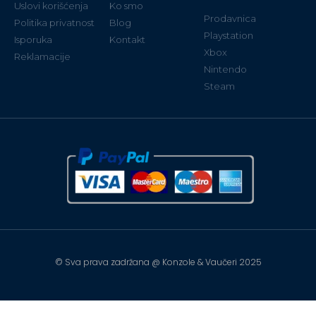
Uslovi korišćenja
Ko smo
Prodavnica
Politika privatnost
Blog
Playstation
Isporuka
Kontakt
Xbox
Reklamacije
Nintendo
Steam
© Sva prava zadržana @ Konzole & Vaučeri 2025