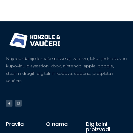
Najpouzdaniji domaći srpski sajt za brzu, laku i jednostavnu
kupovinu playstation, xbox, nintendo, apple, google,
steam i drugih digitalnih kodova, dopuna, pretplata i
vaučera.
Pravila
O nama
Digitalni
proizvodi