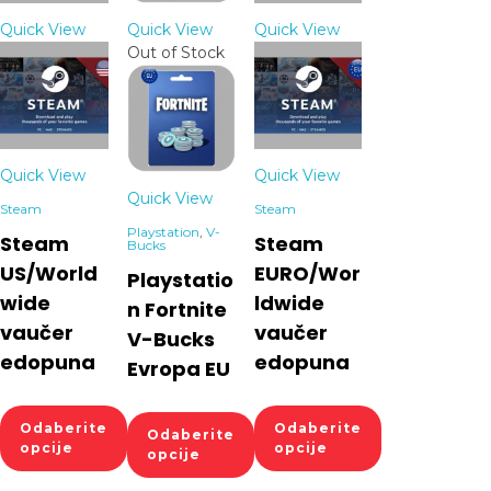
Quick View
Quick View
Quick View
Out of Stock
Quick View
Quick View
Quick View
Steam
Steam
Playstation
,
V-
Steam
Steam
Bucks
US/World
EURO/Wor
Playstatio
wide
ldwide
n Fortnite
vaučer
vaučer
V-Bucks
edopuna
edopuna
Evropa EU
Odaberite
Odaberite
Odaberite
opcije
opcije
opcije