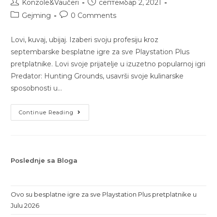
Konzole&Vaučeri
септембар 2, 2021
Gejming
0 Comments
Lovi, kuvaj, ubijaj. Izaberi svoju profesiju kroz
septembarske besplatne igre za sve Playstation Plus
pretplatnike. Lovi svoje prijatelje u izuzetno popularnoj igri
Predator: Hunting Grounds, usavrši svoje kulinarske
sposobnosti u…
Continue Reading
Poslednje sa Bloga
Ovo su besplatne igre za sve Playstation Plus pretplatnike u
Julu 2026