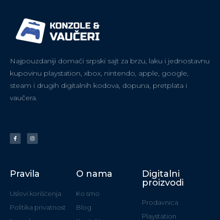
Najpouzdaniji domaći srpski sajt za brzu, laku i jednostavnu
kupovinu playstation, xbox, nintendo, apple, google,
steam i drugih digitalnih kodova, dopuna, pretplata i
vaučera.
Pravila
O nama
Digitalni
proizvodi
Uslovi korišćenja
Ko smo
Prodavnica
Politika privatnost
Blog
Playstation