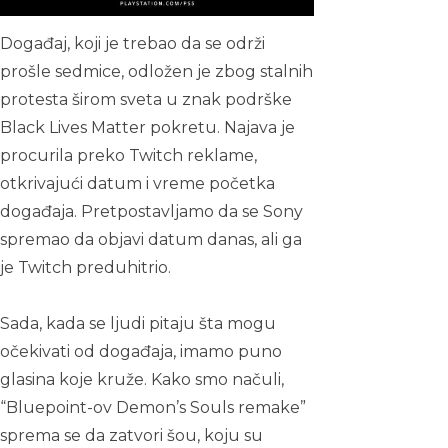
Događaj, koji je trebao da se održi
prošle sedmice, odložen je zbog stalnih
protesta širom sveta u znak podrške
Black Lives Matter pokretu. Najava je
procurila preko Twitch reklame,
otkrivajući datum i vreme početka
događaja. Pretpostavljamo da se Sony
spremao da objavi datum danas, ali ga
je Twitch preduhitrio.
Sada, kada se ljudi pitaju šta mogu
očekivati od događaja, imamo puno
glasina koje kruže. Kako smo načuli,
“Bluepoint-ov Demon’s Souls remake”
sprema se da zatvori šou, koju su