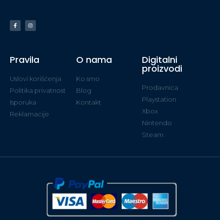
Pravila
O nama
Digitalni
proizvodi
Uslovi korišćenja
Ko smo
Prodavnica
Politika privatnost
Blog
Playstation
Isporuka
Kontakt
Xbox
Reklamacije
Nintendo
Steam