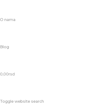
O nama
Blog
0,00
rsd
Toggle website search