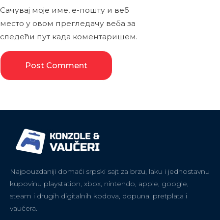
Сачувај моје име, е-пошту и веб
место у овом прегледачу веба за
следећи пут када коментаришем.
Najpouzdaniji domaći srpski sajt za brzu, laku i jednostavnu
kupovinu playstation, xbox, nintendo, apple, google,
steam i drugih digitalnih kodova, dopuna, pretplata i
vaučera.