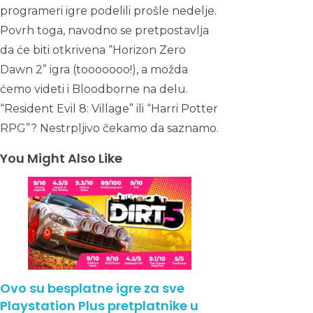
programeri igre podelili prošle nedelje.
Povrh toga, navodno se pretpostavlja
da će biti otkrivena “Horizon Zero
Dawn 2” igra (tooooooo!), a možda
ćemo videti i Bloodborne na delu.
“Resident Evil 8: Village” ili “Harri Potter
RPG”? Nestrpljivo čekamo da saznamo.
You Might Also Like
Ovo su besplatne igre za sve
Playstation Plus pretplatnike u