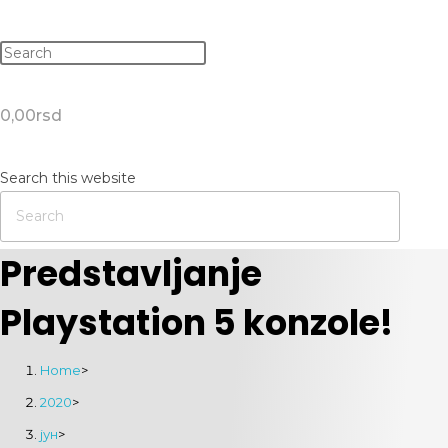
0,00
rsd
Search this website
Predstavljanje
Playstation 5 konzole!
Home
>
2020
>
јун
>