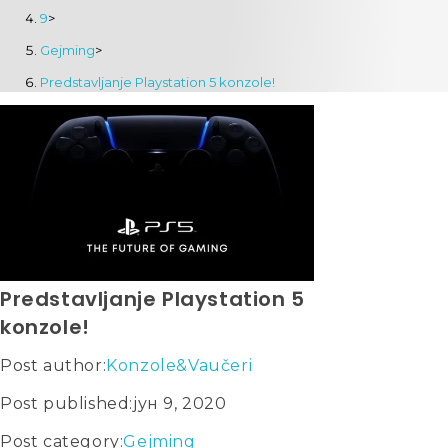
9
>
Gejming
>
Predstavljanje Playstation 5 konzole!
Predstavljanje Playstation 5
konzole!
Post author:
Konzole&Vaučeri
Post published:
јун 9, 2020
Post category:
Gejming