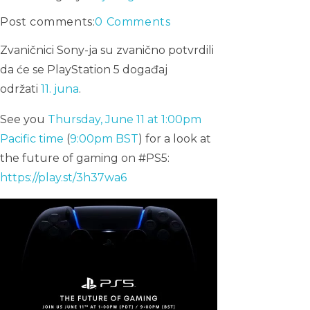
Post comments:
0 Comments
Zvaničnici Sony-ja su zvanično potvrdili
da će se PlayStation 5 događaj
održati
11. juna
.
See you
Thursday, June 11 at 1:00pm
Pacific time
(
9:00pm BST
) for a look at
the future of gaming on #PS5:
https://play.st/3h37wa6