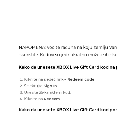
NAPOMENA: Vodite računa na koju zemlju Vam je
iskoristite. Kodovi su jednokratni i možete ih is
Kako da unesete XBOX Live Gift Card kod na
Kliknite na sledeći link –
Redeem code
Selektujte
Sign In
.
Unesite 25-karakterni kod.
Kliknite na
Redeem
.
Kako da unesete XBOX Live Gift Card kod 