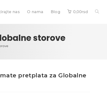
irajte nas
O nama
Blog
0,00
rsd
lobalne storove
torove
mate pretplata za Globalne