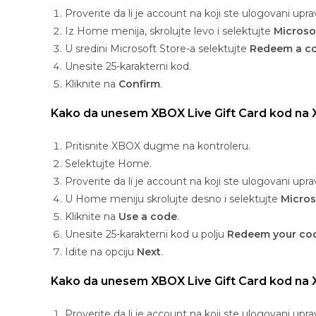
Proverite da li je account na koji ste ulogovani upra
Iz Home menija, skrolujte levo i selektujte
Microso
U sredini Microsoft Store-a selektujte
Redeem a c
Unesite 25-karakterni kod.
Kliknite na
Confirm
.
Kako da unesem XBOX Live Gift Card kod na
Pritisnite XBOX dugme na kontroleru.
Selektujte Home.
Proverite da li je account na koji ste ulogovani upra
U Home meniju skrolujte desno i selektujte
Micros
Kliknite na
Use a code
.
Unesite 25-karakterni kod u polju
Redeem your code
Idite na opciju
Next
.
Kako da unesem XBOX Live Gift Card kod na
Proverite da li je account na koji ste ulogovani upra