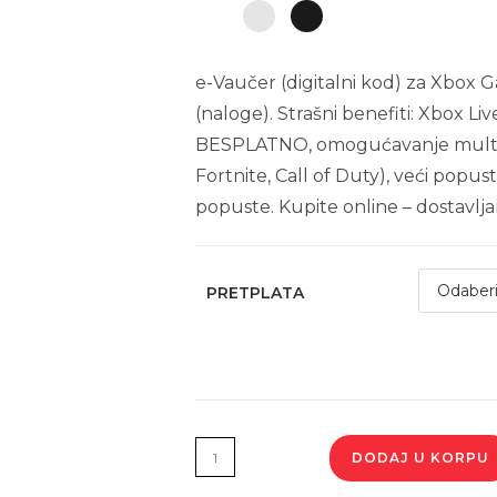
na
osnovu
ocene
e-Vaučer (digitalni kod) za Xbox 
kupca
(naloge). Strašni benefiti: Xbox L
BESPLATNO, omogućavanje multiple
Fortnite, Call of Duty), veći popus
popuste. Kupite online – dostavlj
PRETPLATA
DODAJ U KORPU