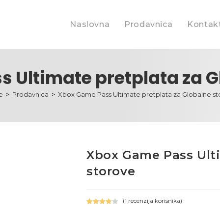
Naslovna
Prodavnica
Kontakt
 Ultimate pretplata za G
e
>
Prodavnica
>
Xbox Game Pass Ultimate pretplata za Globalne s
Xbox Game Pass Ulti
storove
(
1
recenzija korisnika)
Ocenjeno
1
4.00
od 5