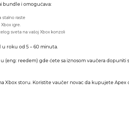
ni bundle i omogućava:
 stalno raste
 Xbox igre.
celog sveta na vašoj Xbox konzoli
 u roku od 5 – 60 minuta.
gu (eng: reedem) gde ćete sa iznosom vaučera dopuniti sv
na Xbox storu. Koristite vaučer novac da kupujete Apex c