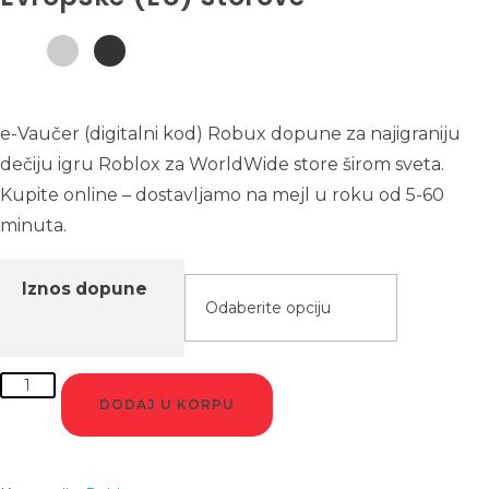
e-Vaučer (digitalni kod) Robux dopune za najigraniju
dečiju igru Roblox za WorldWide store širom sveta.
Kupite online – dostavljamo na mejl u roku od 5-60
minuta.
Iznos dopune
DODAJ U KORPU