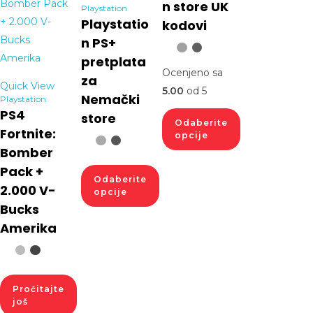
n store UK
Playstation
Playstatio
kodovi
n PS+
pretplata
Ocenjeno sa
za
Quick View
5.00
od 5
Nemački
Playstation
PS4
store
Odaberite
Fortnite:
opcije
Bomber
Pack +
Odaberite
2.000 V-
opcije
Bucks
Amerika
Pročitajte
još