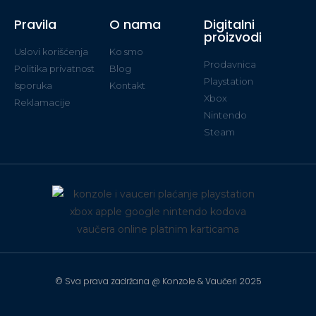
Pravila
O nama
Digitalni
proizvodi
Uslovi korišćenja
Ko smo
Prodavnica
Politika privatnost
Blog
Playstation
Isporuka
Kontakt
Xbox
Reklamacije
Nintendo
Steam
© Sva prava zadržana @ Konzole & Vaučeri 2025