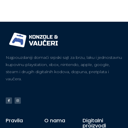
Najpouzdaniji domaći srpski sajt za brzu, laku i jednostavnu
kupovinu playstation, xbox, nintendo, apple, google,
steam i drugih digitalnih kodova, dopuna, pretplata i
vaučera.
Pravila
O nama
Digitalni
proizvodi