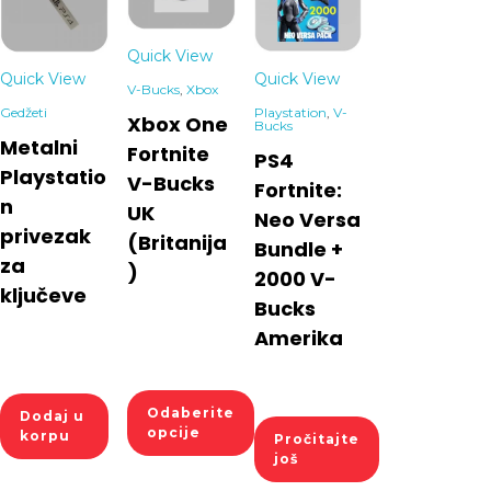
Quick View
Quick View
Quick View
V-Bucks
,
Xbox
Gedžeti
Playstation
,
V-
Xbox One
Bucks
Metalni
Fortnite
PS4
Playstatio
V-Bucks
Fortnite:
n
UK
Neo Versa
privezak
(Britanija
Bundle +
za
)
2000 V-
ključeve
Bucks
Amerika
Odaberite
Dodaj u
opcije
korpu
Pročitajte
još