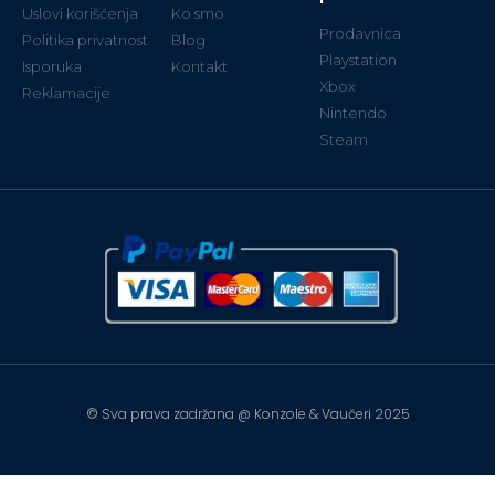
Uslovi korišćenja
Ko smo
Prodavnica
Politika privatnost
Blog
Playstation
Isporuka
Kontakt
Xbox
Reklamacije
Nintendo
Steam
© Sva prava zadržana @ Konzole & Vaučeri 2025