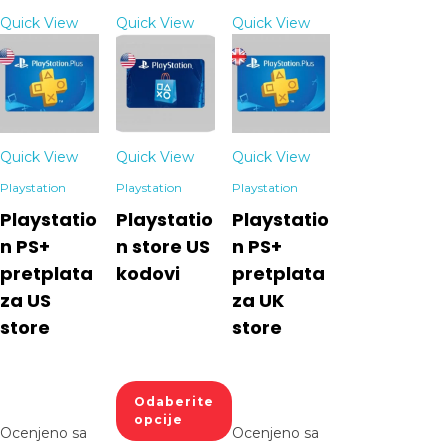
Quick View
Quick View
Quick View
Quick View
Quick View
Quick View
Playstation
Playstation
Playstation
Playstatio
Playstatio
Playstatio
n PS+
n store US
n PS+
pretplata
kodovi
pretplata
za US
za UK
store
store
Odaberite
opcije
Ocenjeno sa
Ocenjeno sa