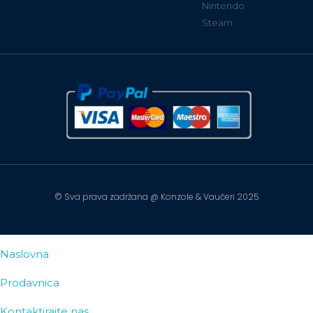
Nintendo
Steam
© Sva prava zadržana @ Konzole & Vaučeri 2025
Naslovna
Prodavnica
Kontaktirajte nas