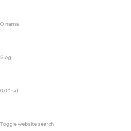
O nama
Blog
0,00
rsd
Toggle website search