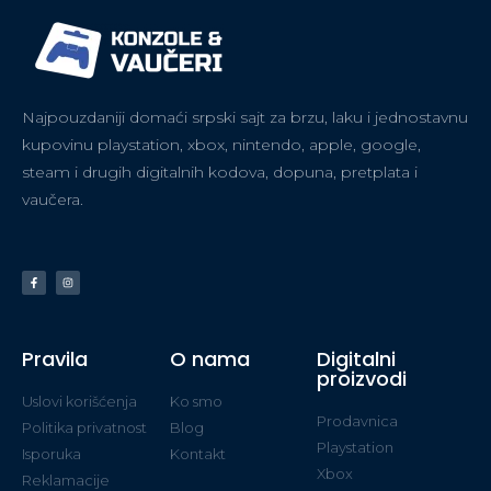
Najpouzdaniji domaći srpski sajt za brzu, laku i jednostavnu
kupovinu playstation, xbox, nintendo, apple, google,
steam i drugih digitalnih kodova, dopuna, pretplata i
vaučera.
Pravila
O nama
Digitalni
proizvodi
Uslovi korišćenja
Ko smo
Prodavnica
Politika privatnost
Blog
Playstation
Isporuka
Kontakt
Xbox
Reklamacije