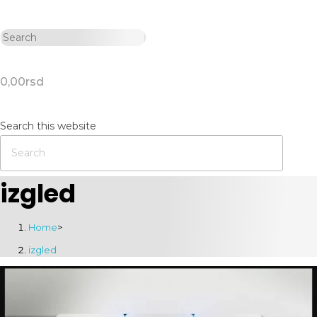
0,00
rsd
Search this website
izgled
Home
>
izgled