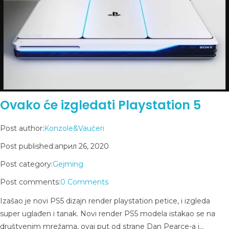
Ovako će izgledati Playstation 5
Post author:
Konzole&Vaučeri
Post published:
април 26, 2020
Post category:
Gejming
Post comments:
0 Comments
Izašao je novi PS5 dizajn render playstation petice, i izgleda
super uglađen i tanak. Novi render PS5 modela istakao se na
društvenim mrežama, ovaj put od strane Dan Pearce-a i…