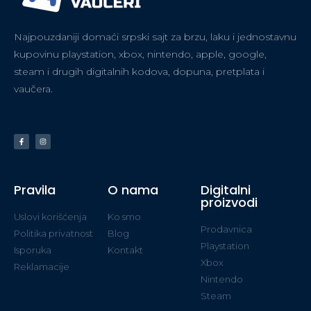
Najpouzdaniji domaći srpski sajt za brzu, laku i jednostavnu
kupovinu playstation, xbox, nintendo, apple, google,
steam i drugih digitalnih kodova, dopuna, pretplata i
vaučera.
Pravila
O nama
Digitalni
proizvodi
Uslovi korišćenja
Ko smo
Prodavnica
Politika privatnost
Blog
Playstation
Isporuka
Kontakt
Xbox
Reklamacije
Nintendo
Steam