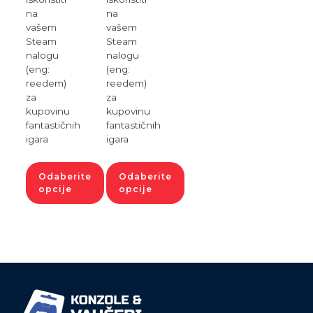
na
na
vašem
vašem
Steam
Steam
nalogu
nalogu
(eng:
(eng:
reedem)
reedem)
za
za
kupovinu
kupovinu
fantastičnih
fantastičnih
igara
igara
Odaberite
Odaberite
opcije
opcije