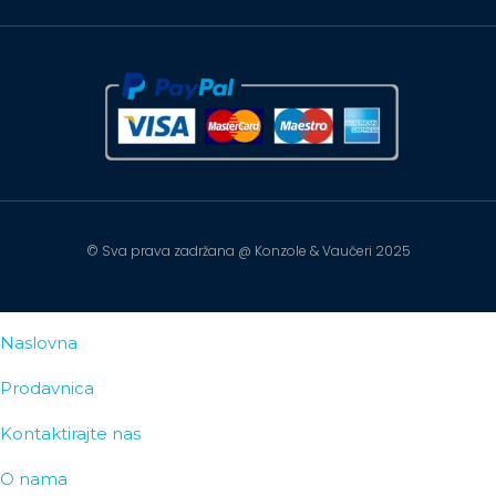
© Sva prava zadržana @ Konzole & Vaučeri 2025
Naslovna
Prodavnica
Kontaktirajte nas
O nama