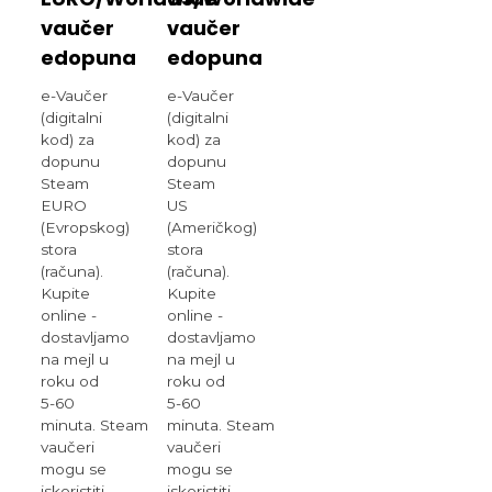
vaučer
vaučer
edopuna
edopuna
e-Vaučer
e-Vaučer
(digitalni
(digitalni
kod) za
kod) za
dopunu
dopunu
Steam
Steam
EURO
US
(Evropskog)
(Američkog)
stora
stora
(računa).
(računa).
Kupite
Kupite
online -
online -
dostavljamo
dostavljamo
na mejl u
na mejl u
roku od
roku od
5-60
5-60
minuta. Steam
minuta. Steam
vaučeri
vaučeri
mogu se
mogu se
iskoristiti
iskoristiti