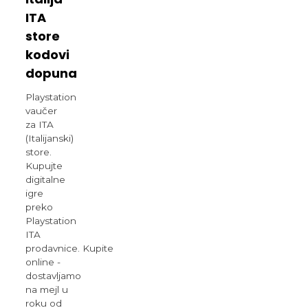
ITA
store
kodovi
dopuna
Playstation
vaučer
za ITA
(Italijanski)
store.
Kupujte
digitalne
igre
preko
Playstation
ITA
prodavnice. Kupite
online -
dostavljamo
na mejl u
roku od