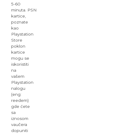
5-60
minuta. PSN
kartice,
poznate
kao
Playstation
Store
poklon
kartice
mogu se
iskoristiti
na
vašem
Playstation
nalogu
(eng:
reedem)
gde ćete
sa
iznosom
vaučera
dopuniti