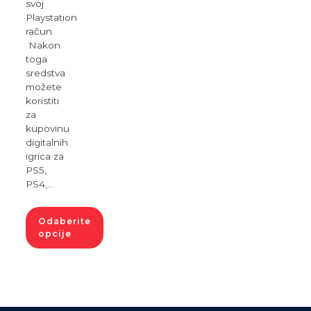
svoj
Playstation
račun.
Nakon
toga
sredstva
možete
koristiti
za
kupovinu
digitalnih
igrica za
PS5,
PS4,…
Odaberite
opcije