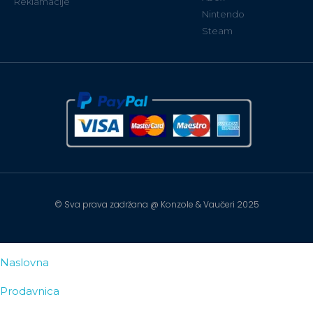
Reklamacije
Nintendo
Steam
© Sva prava zadržana @ Konzole & Vaučeri 2025
Naslovna
Prodavnica