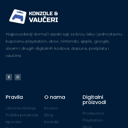
Najpouzdaniji domaći srpski sajt za brzu, laku i jednostavnu
kupovinu playstation, xbox, nintendo, apple, google,
steam i drugih digitalnih kodova, dopuna, pretplata i
vaučera.
Pravila
O nama
Digitalni
proizvodi
Uslovi korišćenja
Ko smo
Prodavnica
Politika privatnost
Blog
Playstation
Isporuka
Kontakt
Xbox