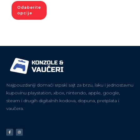
Odaberite
opcije
Najpouzdaniji domaći srpski sajt za brzu, laku i jednostavnu
kupovinu playstation, xbox, nintendo, apple, google,
steam i drugih digitalnih kodova, dopuna, pretplata i
vaučera.