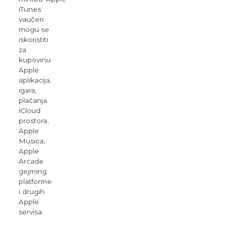
iTunes
vaučeri
mogu se
iskoristiti
za
kupovinu
Apple
aplikacija,
igara,
plaćanja
iCloud
prostora,
Apple
Musica,
Apple
Arcade
gejming
platforme
i drugih
Apple
servisa