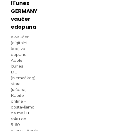
iTunes
GERMANY
vaučer
edopuna
e-Vaučer
(digitalni
kod) za
dopunu
Apple
itunes
DE
(Nemačkog)
stora
(računa).
Kupite
online -
dostavljamo
na mejl u
roku od
5-60
minuta. Apple