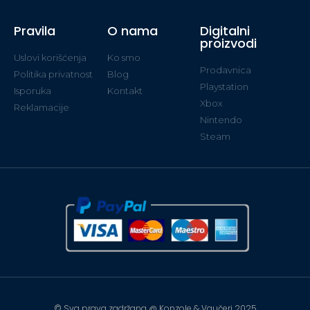
Pravila
O nama
Digitalni
proizvodi
Uslovi korišćenja
Ko smo
Prodavnica
Politika privatnost
Blog
Playstation
Isporuka
Kontakt
Xbox
Reklamacije
Nintendo
Steam
© Sva prava zadržana @ Konzole & Vaučeri 2025