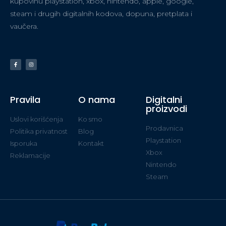
kupovinu playstation, xbox, nintendo, apple, google,
steam i drugih digitalnih kodova, dopuna, pretplata i
vaučera.
Pravila
O nama
Digitalni
proizvodi
Uslovi korišćenja
Ko smo
Prodavnica
Politika privatnost
Blog
Playstation
Isporuka
Kontakt
Xbox
Reklamacije
Nintendo
Steam