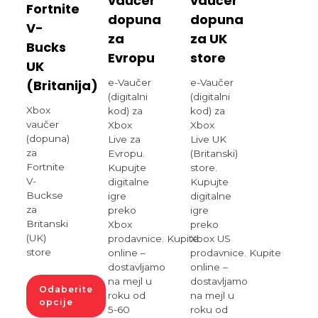
vaučer
vaučer
Fortnite
dopuna
dopuna
V-
za
za UK
Bucks
Evropu
store
UK
e-Vaučer
e-Vaučer
(Britanija)
(digitalni
(digitalni
Xbox
kod) za
kod) za
vaučer
Xbox
Xbox
(dopuna)
Live za
Live UK
za
Evropu.
(Britanski)
Fortnite
Kupujte
store.
V-
digitalne
Kupujte
Buckse
igre
digitalne
za
preko
igre
Britanski
Xbox
preko
(UK)
prodavnice. Kupite
Xbox US
store
online –
prodavnice. Kupite
dostavljamo
online –
na mejl u
dostavljamo
Odaberite
roku od
na mejl u
opcije
5-60
roku od