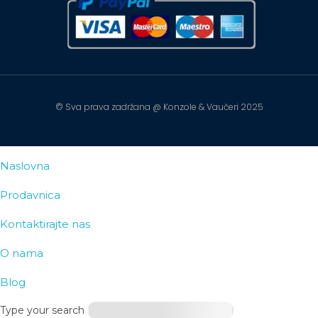
© Sva prava zadržana @ Konzole & Vaučeri 2025
Naslovna
Prodavnica
Kontaktirajte nas
O nama
Blog
Type your search