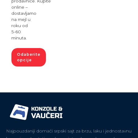
prodavnice. Kupite
online –
dostavljamo
na mejl u
roku od
5-60
minuta.
Odaberite
opcije
Najpouzdaniji domaći srpski sajt za brzu, laku i jednostavnu