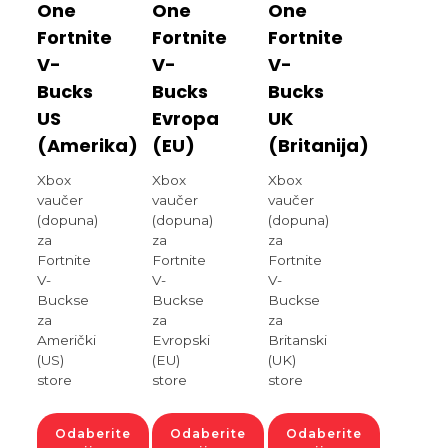
One
One
One
Fortnite
Fortnite
Fortnite
V-
V-
V-
Bucks
Bucks
Bucks
US
Evropa
UK
(Amerika)
(EU)
(Britanija)
Xbox
Xbox
Xbox
vaučer
vaučer
vaučer
(dopuna)
(dopuna)
(dopuna)
za
za
za
Fortnite
Fortnite
Fortnite
V-
V-
V-
Buckse
Buckse
Buckse
za
za
za
Američki
Evropski
Britanski
(US)
(EU)
(UK)
store
store
store
Odaberite
Odaberite
Odaberite