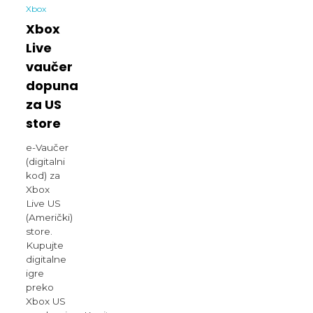
Xbox
Xbox
Live
vaučer
dopuna
za US
store
e-Vaučer
(digitalni
kod) za
Xbox
Live US
(Američki)
store.
Kupujte
digitalne
igre
preko
Xbox US