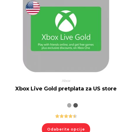
Xbox
Xbox Live Gold pretplata za US store
Ocenjeno
sa
4.50
Odaberite opcije