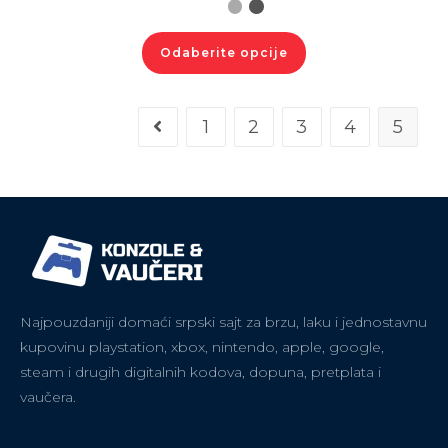
Odaberite opcije
1
2
3
4
5
Najpouzdaniji domaći srpski sajt za brzu, laku i jednostavnu
kupovinu playstation, xbox, nintendo, apple, google,
steam i drugih digitalnih kodova, dopuna, pretplata i
vaučera.