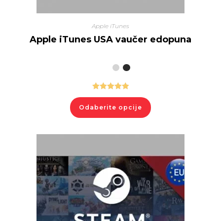
Apple iTunes
Apple iTunes USA vaučer edopuna
Ocenjeno
sa
5.00
od
Odaberite opcije
5