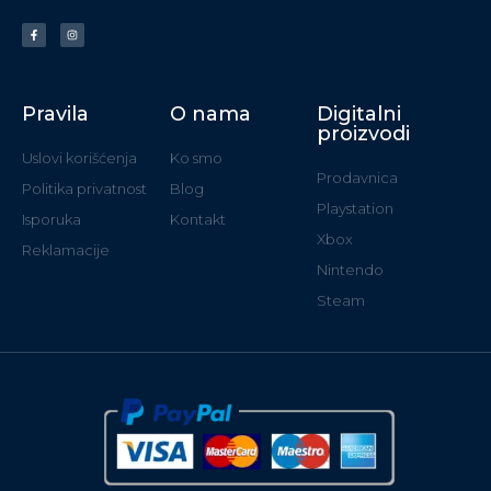
Pravila
O nama
Digitalni
proizvodi
Uslovi korišćenja
Ko smo
Prodavnica
Politika privatnost
Blog
Playstation
Isporuka
Kontakt
Xbox
Reklamacije
Nintendo
Steam