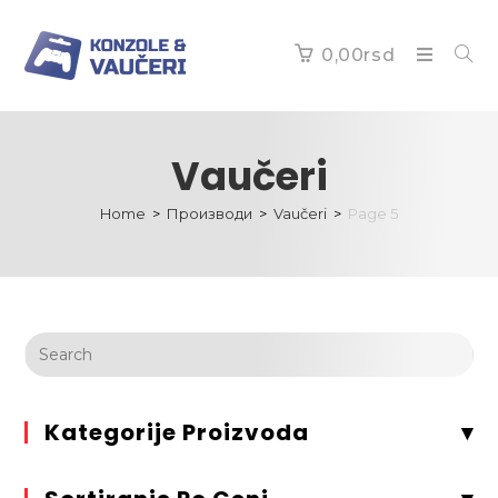
0,00
rsd
Vaučeri
Home
>
Производи
>
Vaučeri
>
Page 5
Kategorije Proizvoda